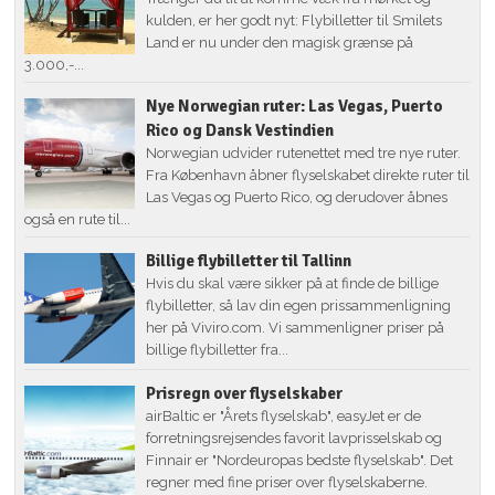
kulden, er her godt nyt: Flybilletter til Smilets
Land er nu under den magisk grænse på
3.000,-...
Nye Norwegian ruter: Las Vegas, Puerto
Rico og Dansk Vestindien
Norwegian udvider rutenettet med tre nye ruter.
Fra København åbner flyselskabet direkte ruter til
Las Vegas og Puerto Rico, og derudover åbnes
også en rute til...
Billige flybilletter til Tallinn
Hvis du skal være sikker på at finde de billige
flybilletter, så lav din egen prissammenligning
her på Viviro.com. Vi sammenligner priser på
billige flybilletter fra...
Prisregn over flyselskaber
airBaltic er "Årets flyselskab", easyJet er de
forretningsrejsendes favorit lavprisselskab og
Finnair er "Nordeuropas bedste flyselskab". Det
regner med fine priser over flyselskaberne.