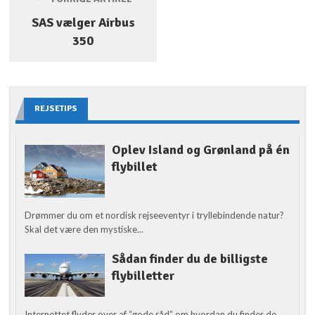
SAS vælger Airbus
350
REJSETIPS
Oplev Island og Grønland på én
flybillet
Drømmer du om et nordisk rejseeventyr i tryllebindende natur?
Skal det være den mystiske...
Sådan finder du de billigste
flybilletter
Internettet flyder over af “gode råd” om hvordan du finder de