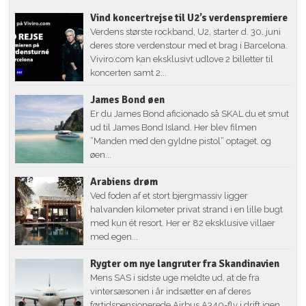
Vind koncertrejse til U2’s verdenspremiere
Verdens største rockband, U2, starter d. 30. juni
deres store verdenstour med et brag i Barcelona.
Viviro.com kan eksklusivt udlove 2 billetter til
koncerten samt 2...
James Bond øen
Er du James Bond aficionado så SKAL du et smut
ud til James Bond Island. Her blev filmen
”Manden med den gyldne pistol” optaget, og
øen...
Arabiens drøm
Ved foden af et stort bjergmassiv ligger
halvanden kilometer privat strand i en lille bugt
med kun ét resort. Her er 82 eksklusive villaer
med egen...
Rygter om nye langruter fra Skandinavien
Mens SAS i sidste uge meldte ud, at de fra
vintersæsonen i år indsætter en af deres
førtidspensionerede Airbus A340-fly i drift igen,