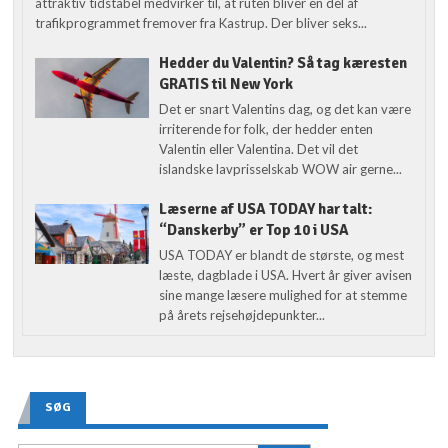
attraktiv tidstabel medvirker til, at ruten bliver en del af
trafikprogrammet fremover fra Kastrup. Der bliver seks...
Hedder du Valentin? Så tag kæresten
GRATIS til New York
Det er snart Valentins dag, og det kan være
irriterende for folk, der hedder enten
Valentin eller Valentina. Det vil det
islandske lavprisselskab WOW air gerne...
Læserne af USA TODAY har talt:
“Danskerby” er Top 10 i USA
USA TODAY er blandt de største, og mest
læste, dagblade i USA. Hvert år giver avisen
sine mange læsere mulighed for at stemme
på årets rejsehøjdepunkter...
SØG