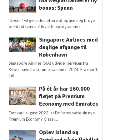
Norwegian lancerer ny
bonus: Spenn
"Spenn" vil gøre det lettere at optjene og bruge
point på tværs af loyalitetsprogrammer,...
Singapore Airlines med
daglige afgange til
København
Singapore Airlines (SIA) udvider servicen fra
København fra sommersæsonen 2024. Fra den 1.
juli...
På ét år har 160.000
fløjet på Premium
Economy med Emirates
Det var i august 2022, at Emirates satte sin nye
Premium Economy Class i...
Oplev Island og
Grønland på én flybillet