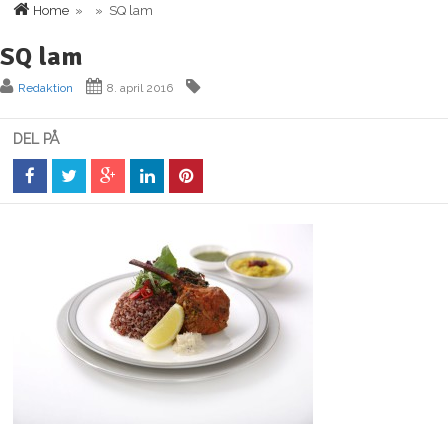
Home
» » SQ lam
SQ lam
Redaktion
8. april 2016
DEL PÅ