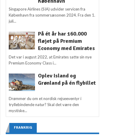
København
Singapore Airlines (SIA) udvider servicen fra
København fra sommersæsonen 2024. Fra den 1.
juli...
På ét år har 160.000
fløjet på Premium
Economy med Emirates
Det var i august 2022, at Emirates satte sin nye
Premium Economy Class i...
Oplev Island og
Grønland på én flybillet
Drømmer du om et nordisk rejseeventyr i
tryllebindende natur? Skal det være den
mystiske...
FRANKRIG