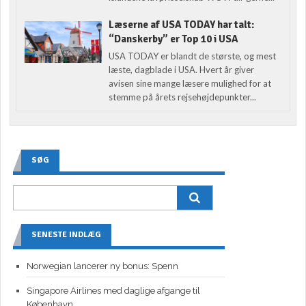
Læserne af USA TODAY har talt:
“Danskerby” er Top 10 i USA
USA TODAY er blandt de største, og mest
læste, dagblade i USA. Hvert år giver
avisen sine mange læsere mulighed for at
stemme på årets rejsehøjdepunkter...
SØG
SENESTE INDLÆG
Norwegian lancerer ny bonus: Spenn
Singapore Airlines med daglige afgange til
København