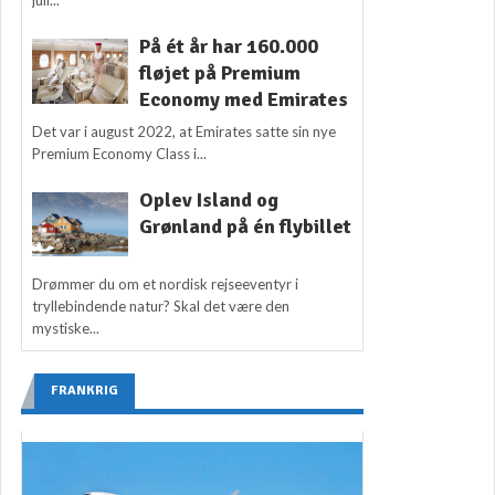
På ét år har 160.000
fløjet på Premium
Economy med Emirates
Det var i august 2022, at Emirates satte sin nye
Premium Economy Class i...
Oplev Island og
Grønland på én flybillet
Drømmer du om et nordisk rejseeventyr i
tryllebindende natur? Skal det være den
mystiske...
FRANKRIG