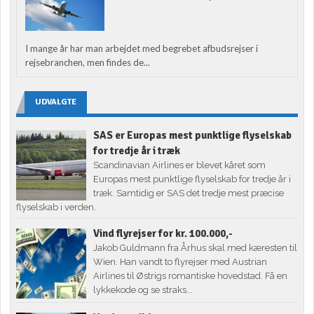
I mange år har man arbejdet med begrebet afbudsrejser i
rejsebranchen, men findes de...
UDVALGTE
SAS er Europas mest punktlige flyselskab
for tredje år i træk
Scandinavian Airlines er blevet kåret som
Europas mest punktlige flyselskab for tredje år i
træk. Samtidig er SAS det tredje mest præcise
flyselskab i verden.
Vind flyrejser for kr. 100.000,-
Jakob Guldmann fra Århus skal med kæresten til
Wien. Han vandt to flyrejser med Austrian
Airlines til Østrigs romantiske hovedstad. Få en
lykkekode og se straks...