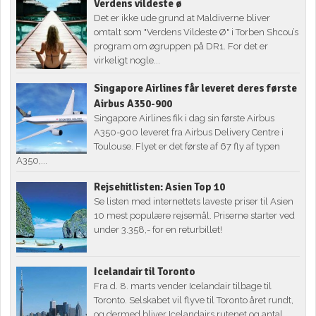
Verdens vildeste ø
Det er ikke ude grund at Maldiverne bliver
omtalt som "Verdens Vildeste Ø" i Torben Shcou’s
program om øgruppen på DR1. For det er
virkeligt nogle...
Singapore Airlines får leveret deres første
Airbus A350-900
Singapore Airlines fik i dag sin første Airbus
A350-900 leveret fra Airbus Delivery Centre i
Toulouse. Flyet er det første af 67 fly af typen
A350,...
Rejsehitlisten: Asien Top 10
Se listen med internettets laveste priser til Asien
10 mest populære rejsemål. Priserne starter ved
under 3.358,- for en returbillet!
Icelandair til Toronto
Fra d. 8. marts vender Icelandair tilbage til
Toronto. Selskabet vil flyve til Toronto året rundt,
og dermed bliver Icelandairs rutenet og antal