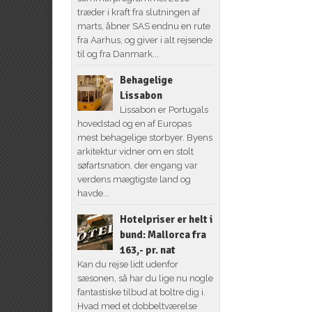
træder i kraft fra slutningen af
marts, åbner SAS endnu en rute
fra Aarhus, og giver i alt rejsende
til og fra Danmark...
Behagelige
Lissabon
Lissabon er Portugals
hovedstad og en af Europas
mest behagelige storbyer. Byens
arkitektur vidner om en stolt
søfartsnation, der engang var
verdens mægtigste land og
havde...
Hotelpriser er helt i
bund: Mallorca fra
163,- pr. nat
Kan du rejse lidt udenfor
sæsonen, så har du lige nu nogle
fantastiske tilbud at boltre dig i.
Hvad med et dobbeltværelse