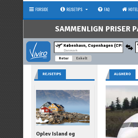
FORSIDE
REJSETIPS
FAQ
HOTEL
SAMMENLIGN PRISER P
Danmark
Retur
Enkelt
REJSETIPS
ALGHERO
Oplev Island og