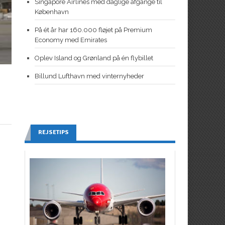
Singapore Airlines med daglige afgange til
København
På ét år har 160.000 fløjet på Premium
Economy med Emirates
Oplev Island og Grønland på én flybillet
Billund Lufthavn med vinternyheder
REJSETIPS