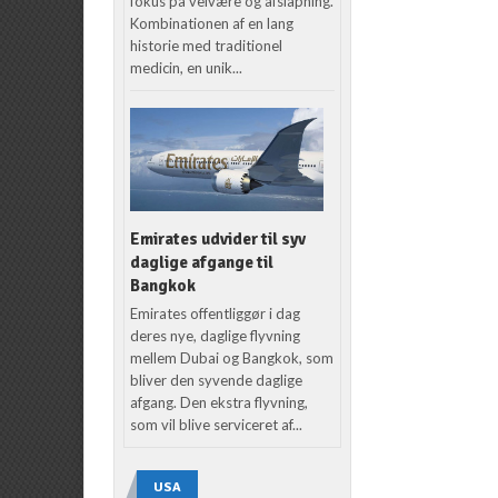
fokus på velvære og afslapning.
Kombinationen af en lang
historie med traditionel
medicin, en unik...
Emirates udvider til syv
daglige afgange til
Bangkok
Emirates offentliggør i dag
deres nye, daglige flyvning
mellem Dubai og Bangkok, som
bliver den syvende daglige
afgang. Den ekstra flyvning,
som vil blive serviceret af...
USA