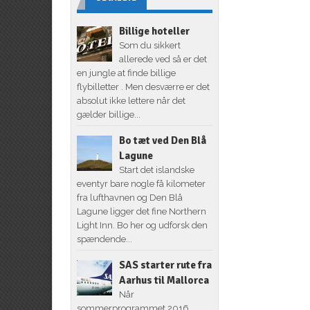
Billige hoteller
Som du sikkert
allerede ved så er det
en jungle at finde billige
flybilletter . Men desværre er det
absolut ikke lettere når det
gælder billige...
Bo tæt ved Den Blå
Lagune
Start det islandske
eventyr bare nogle få kilometer
fra lufthavnen og Den Blå
Lagune ligger det fine Northern
Light Inn. Bo her og udforsk den
spændende...
SAS starter rute fra
Aarhus til Mallorca
Når
sommerprogrammet 2016