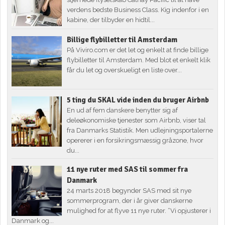
verdens bedste Business Class. Kig indenfor i en
kabine, der tilbyder en hidtil...
Billige flybilletter til Amsterdam
På Viviro.com er det let og enkelt at finde billige
flybilletter til Amsterdam. Med blot et enkelt klik
får du let og overskueligt en liste over...
5 ting du SKAL vide inden du bruger Airbnb
En ud af fem danskere benytter sig af
deleøkonomiske tjenester som Airbnb, viser tal
fra Danmarks Statistik. Men udlejningsportalerne
opererer i en forsikringsmæssig gråzone, hvor
du...
11 nye ruter med SAS til sommer fra
Danmark
24 marts 2018 begynder SAS med sit nye
sommerprogram, der i år giver danskerne
mulighed for at flyve 11 nye ruter. “Vi opjusterer i
Danmark og...