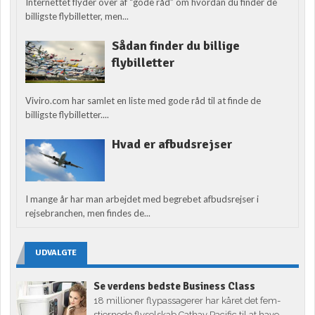
Internettet flyder over af “gode råd” om hvordan du finder de
billigste flybilletter, men...
Sådan finder du billige
flybilletter
Viviro.com har samlet en liste med gode råd til at finde de
billigste flybilletter....
Hvad er afbudsrejser
I mange år har man arbejdet med begrebet afbudsrejser i
rejsebranchen, men findes de...
UDVALGTE
Se verdens bedste Business Class
18 millioner flypassagerer har kåret det fem-
stjernede flyselskab Cathay Pacific til at have