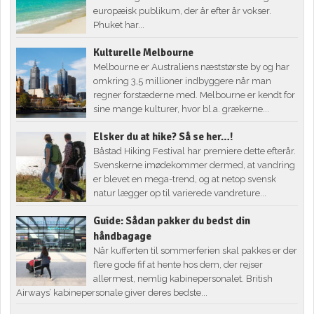
europæisk publikum, der år efter år vokser.
Phuket har...
Kulturelle Melbourne
Melbourne er Australiens næststørste by og har
omkring 3,5 millioner indbyggere når man
regner forstæderne med. Melbourne er kendt for
sine mange kulturer, hvor bl.a. grækerne...
Elsker du at hike? Så se her…!
Båstad Hiking Festival har premiere dette efterår.
Svenskerne imødekommer dermed, at vandring
er blevet en mega-trend, og at netop svensk
natur lægger op til varierede vandreture...
Guide: Sådan pakker du bedst din
håndbagage
Når kufferten til sommerferien skal pakkes er der
flere gode fif at hente hos dem, der rejser
allermest, nemlig kabinepersonalet. British
Airways’ kabinepersonale giver deres bedste...