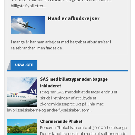
billigste flybilletter....
Hvad er afbudsrejser
I mange år har man arbejdet med begrebet afbudsrejser i
rejsebranchen, men findes de...
UDVALGTE
SAS med billettyper uden bagage
inkluderet
I dag har SAS meddelt at de tager endnu et
skridt i retningen af at tilbyde et
økonomiklasseprodukt på linie med
lavprisselskaberne og andre flyselskaber, som...
Charmerende Phuket
Ferieøen Phuket kan prale af 30.000 hotelsenge.
Der er langt fra nok til at mætte et solhungrende