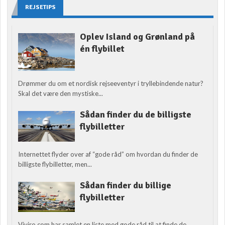
REJSETIPS
Oplev Island og Grønland på
én flybillet
Drømmer du om et nordisk rejseeventyr i tryllebindende natur?
Skal det være den mystiske...
Sådan finder du de billigste
flybilletter
Internettet flyder over af “gode råd” om hvordan du finder de
billigste flybilletter, men...
Sådan finder du billige
flybilletter
Viviro.com har samlet en liste med gode råd til at finde de