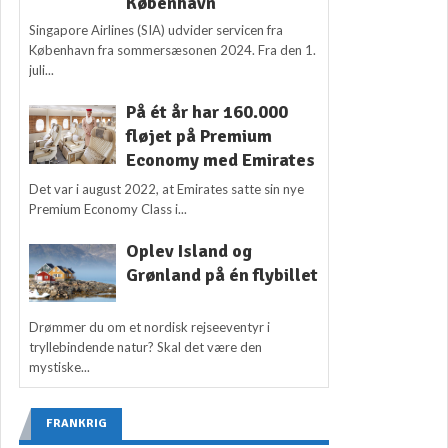
København
Singapore Airlines (SIA) udvider servicen fra
København fra sommersæsonen 2024. Fra den 1.
juli...
På ét år har 160.000
fløjet på Premium
Economy med Emirates
Det var i august 2022, at Emirates satte sin nye
Premium Economy Class i...
Oplev Island og
Grønland på én flybillet
Drømmer du om et nordisk rejseeventyr i
tryllebindende natur? Skal det være den
mystiske...
FRANKRIG