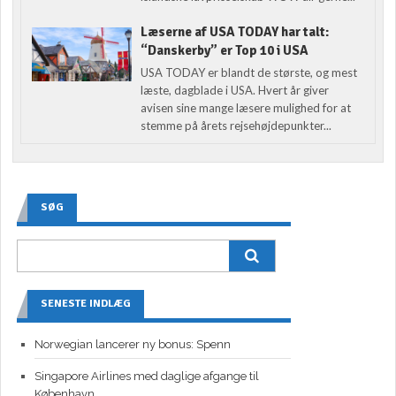
Læserne af USA TODAY har talt:
“Danskerby” er Top 10 i USA
USA TODAY er blandt de største, og mest
læste, dagblade i USA. Hvert år giver
avisen sine mange læsere mulighed for at
stemme på årets rejsehøjdepunkter...
SØG
SENESTE INDLÆG
Norwegian lancerer ny bonus: Spenn
Singapore Airlines med daglige afgange til
København