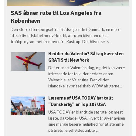
SAS åbner rute til Los Angeles fra
København
Den store efterspørgsel fra fritidsrejsende i Danmark, en mere
attraktiv tidstabel medvirker til, at ruten bliver en del af
trafikprogrammet fremover fra Kastrup. Der bliver seks...
Hedder du Valentin? Så tag kæresten
GRATIS til New York
Det er snart Valentins dag, og det kan være
irriterende for folk, der hedder enten
Valentin eller Valentina. Det vil det
islandske lavprisselskab WOW air gerne...
Læserne af USA TODAY har talt:
“Danskerby” er Top 10 i USA
USA TODAY er blandt de største, og mest
læste, dagblade i USA. Hvert år giver avisen
sine mange læsere mulighed for at stemme
på årets rejsehøjdepunkter...