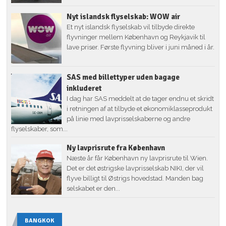
Nyt islandsk flyselskab: WOW air
Et nyt islandsk flyselskab vil tilbyde direkte
flyvninger mellem København og Reykjavik til
lave priser. Første flyvning bliver i juni måned i år.
SAS med billettyper uden bagage
inkluderet
I dag har SAS meddelt at de tager endnu et skridt
i retningen af at tilbyde et økonomiklasseprodukt
på linie med lavprisselskaberne og andre
flyselskaber, som...
Ny lavprisrute fra København
Næste år får København ny lavprisrute til Wien.
Det er det østrigske lavprisselskab NIKI, der vil
flyve billigt til Østrigs hovedstad. Manden bag
selskabet er den...
BANGKOK