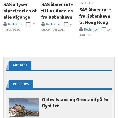
SAS aflyser
SAS åbner rute
NYHEDER
SAS åbner rute
størstedelen af
til Los Angeles
fra København
alle afgange
fra København
til Hong Kong
Redaktion
16.
Redaktion
3.
marts 2020
september 2019
Redaktion
15.
juni 2018
ARTIKLER
REJSETIPS
Oplev Island og Grønland på én
flybillet