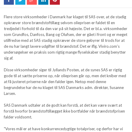
Flere store virksomheder i Danmark har klaget til SAS over, at de stadig
opkræver store brændstoftillæg selvom olieprisen er faldet til en
tredjedel i forhold til da den var på sit højeste. Det er bl.a. virksomheder
som Grundfos, Danfoss, Bang og Olufsen, der er gået i front og er meget
utilfredse med at SAS stadig opkræver de store gebyrer til trods for at
de nu har langt lavere udgifter til brændstof. Det er iflg. Viviro.com’s
undersøgelser en praksis som rigtig mange flyselskaber stadig benytter
sig af.
Disse virksomheder siger til Jyllands Posten, at de synes SAS er rigtig
gode til at sætte priserne op, når olieprisen går op, men det kniber med
at få justeret priserne når den falder igen. Netop med denne
begrundelse har de nu klaget til SAS Danmarks adm. direktør, Susanne
Larsen.
SAS Danmark udtaler at de godt kan forstå, at det kan være svært at
forstå hvorfor brændstoftillægget ikke bortfalder når brændstofprisen
falder voldsomt.
"Vores mål er at have konkurrencedygtige totalpriser, og derfor har vi