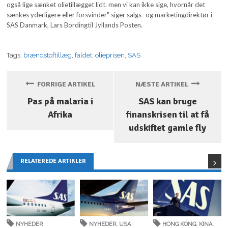
også lige sænket olietillægget lidt. men vi kan ikke sige, hvornår det
sænkes yderligere eller forsvinder" siger salgs- og marketingdirektør i
SAS Danmark, Lars Bordingtil Jyllands Posten.
Tags:
brændstoftillæg
,
faldet
,
olieprisen
,
SAS
FORRIGE ARTIKEL
NÆSTE ARTIKEL
Pas på malaria i
SAS kan bruge
Afrika
finanskrisen til at få
udskiftet gamle fly
RELATEREDE ARTIKLER
NYHEDER
NYHEDER
,
USA
HONG KONG
,
KINA
,