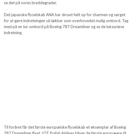
se det på vores breddegrader.
Det japanske flyselskab ANA har skruet helt op for charmen og sørget
for at gøre indretningen så lækker som overhovedet mulig ombord. Tag
med på en tur ombord på Boeing 787 Dreamliner og se de luksuriøse
indretning.
Til foråret får det første europæiske flyselskab et eksemplar af Boeing
787 Dreamliner flyet. LOT Polish Airlines bliver de første europæere til