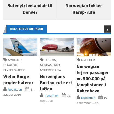
Rutenyt: Icelandair til
Norwegian lukker
Denver
Karup-rute
RELATEREDE ARTIKLER
NYHEDER
,
BOSTON
,
NYHEDER
UDVALGTE
NORDAMERIKA
,
Norwegian
FLYSELSKABER
NYHEDER
,
USA
fejrer passager
Victor Borge
Norwegians
nr. 500.000 på
pryder haleror
Boston-rute er i
langdistance i
luften
Redaktion
8.
København
august 2016
Redaktion
16.
Redaktion
15.
maj 2016
december 2015