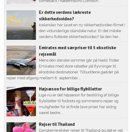
comeback i Københavns Lufthavn...
Er dette verdens lækreste
sikkerhedsvideo?
Icelandair har lavet en ny sikkerhedsvideo filmet i
den vidunderlige islandske natur. Er det måske
verdens flotteste sikkerhedsvideo? Se den her…
Emirates med særpriser til 5 eksotiske
rejsemål
Mens den danske sommer går på hæld, frister
Emirates med store rabatter på flyvninger til
eksotiske destinationer. Tilbuddene gælder på
rejser med afgang mellem 8. september...
Højsæson for billige flybilletter
Lige nu er det højsæson for bestilling af billige
flybilletter til forårets og sommerens rejser og
muligheder for at finde lave priser har aldrig
været bedre....
Rejser til Thailand
Danskerne elsker rejser til Thailand og det er vel