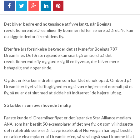
Det bliver bedre end nogensinde at flyve langt, når Boeings
revolutionerende Dreamliner fly kommer i luften senere på året. Nu kan
du kigge indenfor i fremtidens fly.
Efter fire års forsinkelse begynder det at lysne for Boeings 787
Dreamliner. De første rejsende kan snart gå ombord på det
revolutionerende fly og glæde sig til en flyvetur, der bliver mere
behagelig end nogensinde.
Og det er ikke kun indretningen som har fået et nøk opad. Ombord på
Dreamliner flyet vil luftfugtigheden også være højere end normalt på et
fly, så nu er det slut med at sidde helt indtørret i de højere luftlag.
Så lækker som overhovedet mulig
Første kunde til Dreamliner flyet er det japanske Star Alliance medlem
ANA, som har bestilt 50 eksemplarer af det nye fly, og som vil indsætte
det i rutetrafik senere i år. Lavprisselskabet Norwegian har også bestilt
en række eksemplarer af Dreamliner’en, så vi vil også snart komme til at