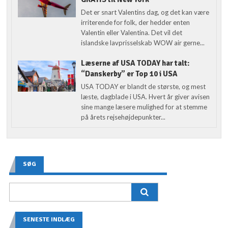
Det er snart Valentins dag, og det kan være
irriterende for folk, der hedder enten
Valentin eller Valentina. Det vil det
islandske lavprisselskab WOW air gerne...
Læserne af USA TODAY har talt:
“Danskerby” er Top 10 i USA
USA TODAY er blandt de største, og mest
læste, dagblade i USA. Hvert år giver avisen
sine mange læsere mulighed for at stemme
på årets rejsehøjdepunkter...
SØG
SENESTE INDLÆG