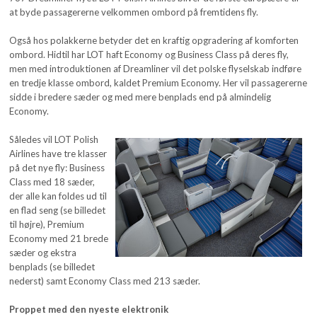
at byde passagererne velkommen ombord på fremtidens fly.
Også hos polakkerne betyder det en kraftig opgradering af komforten
ombord. Hidtil har LOT haft Economy og Business Class på deres fly,
men med introduktionen af Dreamliner vil det polske flyselskab indføre
en tredje klasse ombord, kaldet Premium Economy. Her vil passagererne
sidde i bredere sæder og med mere benplads end på almindelig
Economy.
Således vil LOT Polish
Airlines have tre klasser
på det nye fly: Business
Class med 18 sæder,
der alle kan foldes ud til
en flad seng (se billedet
til højre), Premium
Economy med 21 brede
sæder og ekstra
benplads (se billedet
nederst) samt Economy Class med 213 sæder.
Proppet med den nyeste elektronik