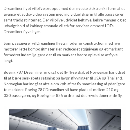
Dreamliner flyet vil blive proppet med den nyeste elektronik i form af et
avanceret audio-video system med individuel skærm til alle passagerer
samt trådløst internet. Der vil blive udviklet helt nye, lækre menuer og et
udvalgt hold af kabinepersonale vil stå for servicen ombord LOTs
Dreamliner flyvninger.
Som passagerer vil Dreamliner flyets moderne konstruktion med nye
motorer, lette kompositmaterialer, reduceret støjniveau og et markant
forbedret indemiljø gøre det til en markant bedre oplevelse at flyve
langt.
Boeing 787 Dreamliner er også det fly flyselskabet Norwegian har udset
til at bære selskabets satsning på lavprisflyvninger til USA og Thailand.
Norwegian har indgået aftale om køb af tre fly samt leasing af yderligere
to maskiner. Boeing 787 Dreamliner vil have plads til mellem 210 og
330 passagerer, og Boeing har 835 ordrer på det revolutionerende fly.