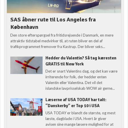
SAS åbner rute til Los Angeles fra
København
Den store efterspørgsel fra fritidsrejsende i Danmark, en mere
attraktiv tidstabel medvirker til, at ruten bliver en del af
trafikprogrammet fremover fra Kastrup. Der bliver seks...
Hedder du Valentin? Så tag kæresten
GRATIS til New York
Det er snart Valentins dag, og det kan være
irriterende for folk, der hedder enten
Valentin eller Valentina. Det vil det
islandske lavprisselskab WOW air gerne...
Læserne af USA TODAY har talt:
“Danskerby” er Top 10 i USA
USA TODAY er blandt de største, og mest
læste, dagblade i USA. Hvert år giver
avisen sine mange læsere mulighed for at