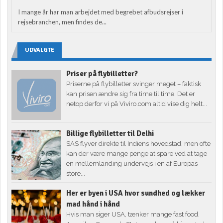
I mange år har man arbejdet med begrebet afbudsrejser i
rejsebranchen, men findes de...
UDVALGTE
Priser på flybilletter?
Priserne på flybilletter svinger meget – faktisk
kan prisen ændre sig fra time til time. Det er
netop derfor vi på Viviro.com altid vise dig helt...
Billige flybilletter til Delhi
SAS flyver direkte til Indiens hovedstad, men ofte
kan der være mange penge at spare ved at tage
en mellemlanding undervejs i en af Europas
store...
Her er byen i USA hvor sundhed og lækker
mad hånd i hånd
Hvis man siger USA, tænker mange fast food.