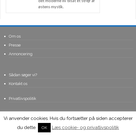
det moderne liv tilsat et strejf af
østens mystik.
Om os
Presse
Annoncering
Sådan søger vi?
Kontakt os
Privatlivspolitik
Vi anvender cookies. Hvis du fortsætter på siden accepterer
© Copyright 2015, Viviro.com ApS
- Alle rettigheder forbeholdes. Vi
tager forbehold for fejlagtige priser.
du dette.
Læs cookie- og privatlivspolitik
OK