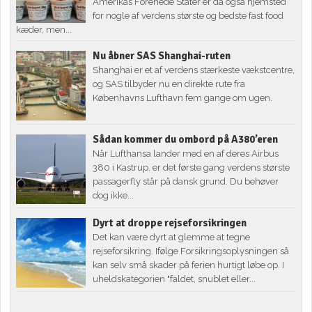
Amerikas Forenede Stater er da også hjemsted
for nogle af verdens største og bedste fast food
kæder, men...
Nu åbner SAS Shanghai-ruten
Shanghai er et af verdens stærkeste vækstcentre,
og SAS tilbyder nu en direkte rute fra
Københavns Lufthavn fem gange om ugen.
Sådan kommer du ombord på A380’eren
Når Lufthansa lander med en af deres Airbus
380 i Kastrup, er det første gang verdens største
passagerfly står på dansk grund. Du behøver
dog ikke...
Dyrt at droppe rejseforsikringen
Det kan være dyrt at glemme at tegne
rejseforsikring. Ifølge Forsikringsoplysningen så
kan selv små skader på ferien hurtigt løbe op. I
uheldskategorien "faldet, snublet eller...