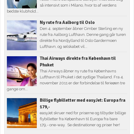
så intensivt som i Milano, hvor to af verdens
bedste klubhold...
Ny rute fra Aalborg til Oslo
Den 4. september åbner Cimber Sterling en ny
rute fra Aalborg Lufthavn. Denne gang går turen
direkte fra Nordjylland til Oslo Gardermoen
Lufthavn, og selskabet vil...
Thai Airways direkte fra København til
Phuket
Thai Airways åbner ny rute fra Københavns
Lufthavn til Phuket i det sydlige Thailand. Fra 4.
november 2011 er der forbindelse til ferieøen tre
gange om...
Billige flybilletter med easyJet: Europa fra
179,-
easyJet skruer ned for priserne og tilbyder billige
flybilletter fra København til Europa fra bare
179,- one-way. Se destinationer og priser her!