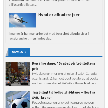
billigste flybilletter....
Hvad er afbudsrejser
I mange år har man arbejdet med begrebet afbudsrejser i
rejsebranchen, men findes de...
UDVALGTE
Kun i fire dage: 40 rabat på flybillettens
pris
Hvis du drømmer om at rejse til USA, Canada
eller Island, så kan det godt betale sig at booke
nu. Lavprisselskabet WOWair flyver til et hav...
Tag billigt til fodbold i Milano – flyv fra
149,- kroner
Fodboldsæsonen er skudt i gang og bolden
ruller i flere europæiske storbyer. Intet sted dog