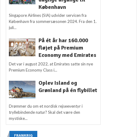
København
Singapore Airlines (SIA) udvider servicen fra
København fra sommersæsonen 2024. Fra den 1.
juli...
På ét år har 160.000
fløjet på Premium
Economy med Emirates
Det var i august 2022, at Emirates satte sin nye
Premium Economy Class i...
Oplev Island og
Grønland på én flybillet
Drømmer du om et nordisk rejseeventyr i
tryllebindende natur? Skal det være den
mystiske...
FRANKRIG