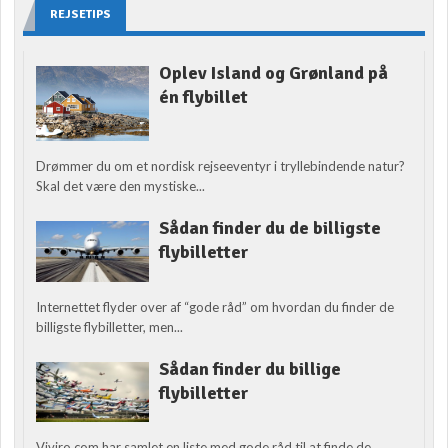
REJSETIPS
Oplev Island og Grønland på
én flybillet
Drømmer du om et nordisk rejseeventyr i tryllebindende natur?
Skal det være den mystiske...
Sådan finder du de billigste
flybilletter
Internettet flyder over af “gode råd” om hvordan du finder de
billigste flybilletter, men...
Sådan finder du billige
flybilletter
Viviro.com har samlet en liste med gode råd til at finde de