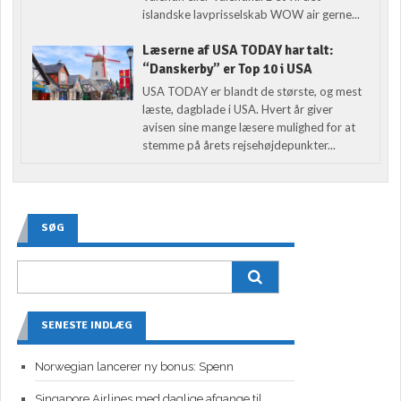
islandske lavprisselskab WOW air gerne...
Læserne af USA TODAY har talt:
“Danskerby” er Top 10 i USA
USA TODAY er blandt de største, og mest
læste, dagblade i USA. Hvert år giver
avisen sine mange læsere mulighed for at
stemme på årets rejsehøjdepunkter...
SØG
SENESTE INDLÆG
Norwegian lancerer ny bonus: Spenn
Singapore Airlines med daglige afgange til