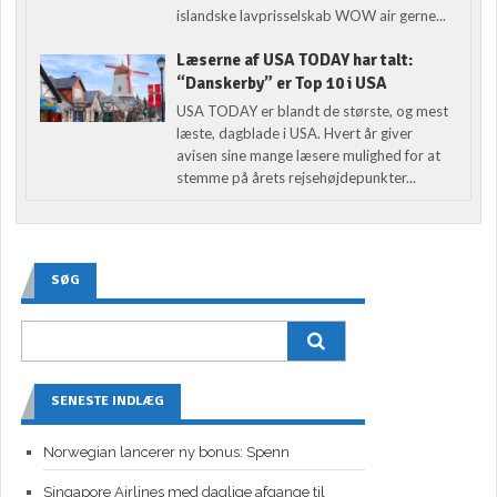
islandske lavprisselskab WOW air gerne...
Læserne af USA TODAY har talt:
“Danskerby” er Top 10 i USA
USA TODAY er blandt de største, og mest
læste, dagblade i USA. Hvert år giver
avisen sine mange læsere mulighed for at
stemme på årets rejsehøjdepunkter...
SØG
SENESTE INDLÆG
Norwegian lancerer ny bonus: Spenn
Singapore Airlines med daglige afgange til