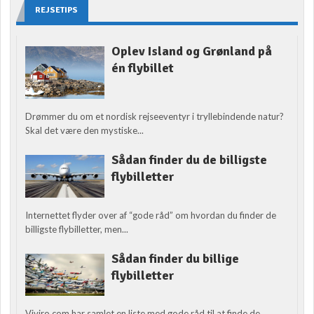
REJSETIPS
Oplev Island og Grønland på
én flybillet
Drømmer du om et nordisk rejseeventyr i tryllebindende natur?
Skal det være den mystiske...
Sådan finder du de billigste
flybilletter
Internettet flyder over af “gode råd” om hvordan du finder de
billigste flybilletter, men...
Sådan finder du billige
flybilletter
Viviro.com har samlet en liste med gode råd til at finde de