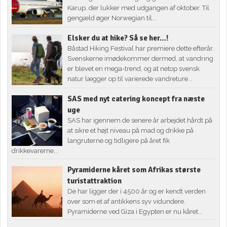
Karup, der lukker med udgangen af oktober. Til
gengæld øger Norwegian til...
Elsker du at hike? Så se her…!
Båstad Hiking Festival har premiere dette efterår.
Svenskerne imødekommer dermed, at vandring
er blevet en mega-trend, og at netop svensk
natur lægger op til varierede vandreture...
SAS med nyt catering koncept fra næste
uge
SAS har igennem de senere år arbejdet hårdt på
at sikre et højt niveau på mad og drikke på
langruterne og tidligere på året fik
drikkevarerne...
Pyramiderne kåret som Afrikas største
turistattraktion
De har ligger der i 4500 år og er kendt verden
over som et af antikkens syv vidundere.
Pyramiderne ved Giza i Egypten er nu kåret...