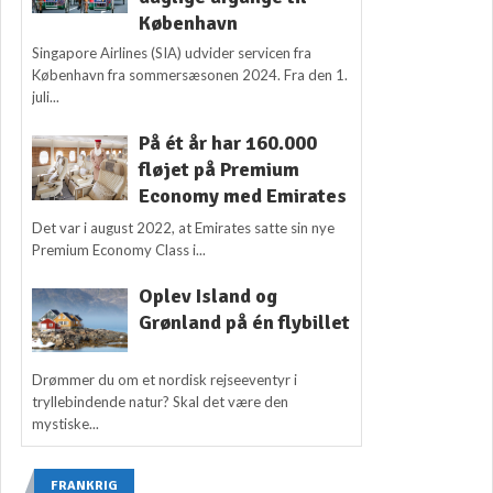
København
Singapore Airlines (SIA) udvider servicen fra
København fra sommersæsonen 2024. Fra den 1.
juli...
På ét år har 160.000
fløjet på Premium
Economy med Emirates
Det var i august 2022, at Emirates satte sin nye
Premium Economy Class i...
Oplev Island og
Grønland på én flybillet
Drømmer du om et nordisk rejseeventyr i
tryllebindende natur? Skal det være den
mystiske...
FRANKRIG