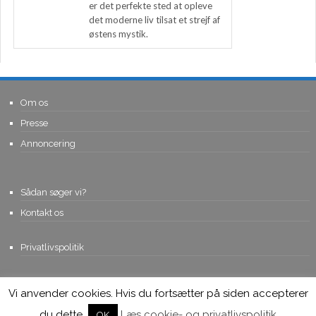
er det perfekte sted at opleve
det moderne liv tilsat et strejf af
østens mystik.
Om os
Presse
Annoncering
Sådan søger vi?
Kontakt os
Privatlivspolitik
Vi anvender cookies. Hvis du fortsætter på siden accepterer
© Copyright 2015, Viviro.com ApS
- Alle rettigheder forbeholdes. Vi
tager forbehold for fejlagtige priser.
du dette.
Læs cookie- og privatlivspolitik
OK