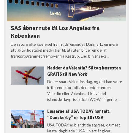
SAS åbner rute til Los Angeles fra
København
Den store efterspørgsel fra fritidsrejsende i Danmark, en mere
attraktiv tidstabel medvirker til, at ruten bliver en del af
trafikprogrammet fremover fra Kastrup. Der bliver seks...
Hedder du Valentin? Så tag kæresten
GRATIS til New York
Det er snart Valentins dag, og det kan være
irriterende for folk, der hedder enten
Valentin eller Valentina. Det vil det
islandske lavprisselskab WOW air gerne...
Læserne af USA TODAY har talt:
“Danskerby” er Top 10 i USA
USA TODAY er blandt de største, og mest
læste, dagblade i USA. Hvert år giver