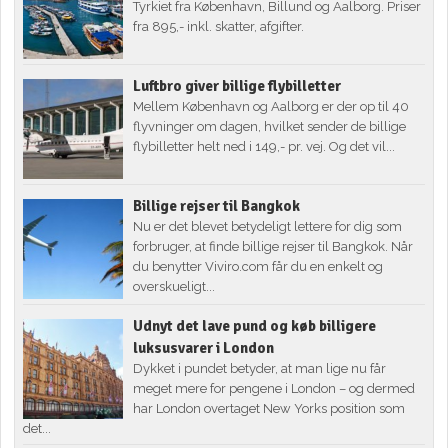
Tyrkiet fra København, Billund og Aalborg. Priser
fra 895,- inkl. skatter, afgifter.
Luftbro giver billige flybilletter
Mellem København og Aalborg er der op til 40
flyvninger om dagen, hvilket sender de billige
flybilletter helt ned i 149,- pr. vej. Og det vil...
Billige rejser til Bangkok
Nu er det blevet betydeligt lettere for dig som
forbruger, at finde billige rejser til Bangkok. Når
du benytter Viviro.com får du en enkelt og
overskueligt...
Udnyt det lave pund og køb billigere
luksusvarer i London
Dykket i pundet betyder, at man lige nu får
meget mere for pengene i London – og dermed
har London overtaget New Yorks position som
det...