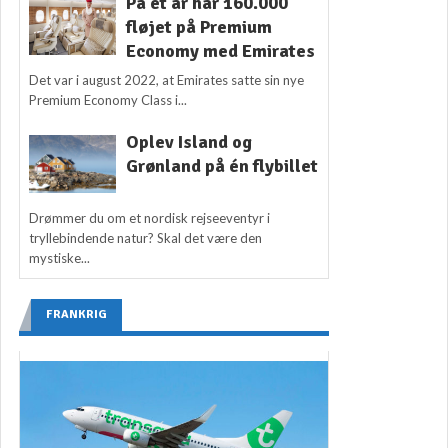
På ét år har 160.000
fløjet på Premium
Economy med Emirates
Det var i august 2022, at Emirates satte sin nye
Premium Economy Class i...
Oplev Island og
Grønland på én flybillet
Drømmer du om et nordisk rejseeventyr i
tryllebindende natur? Skal det være den
mystiske...
FRANKRIG