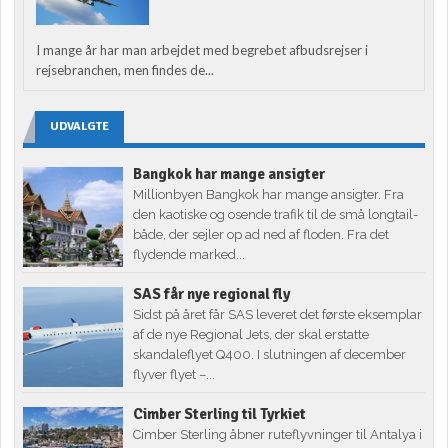
I mange år har man arbejdet med begrebet afbudsrejser i
rejsebranchen, men findes de...
UDVALGTE
Bangkok har mange ansigter
Millionbyen Bangkok har mange ansigter. Fra
den kaotiske og osende trafik til de små longtail-
både, der sejler op ad ned af floden. Fra det
flydende marked...
SAS får nye regional fly
Sidst på året får SAS leveret det første eksemplar
af de nye Regional Jets, der skal erstatte
skandaleflyet Q400. I slutningen af december
flyver flyet –...
Cimber Sterling til Tyrkiet
Cimber Sterling åbner ruteflyvninger til Antalya i