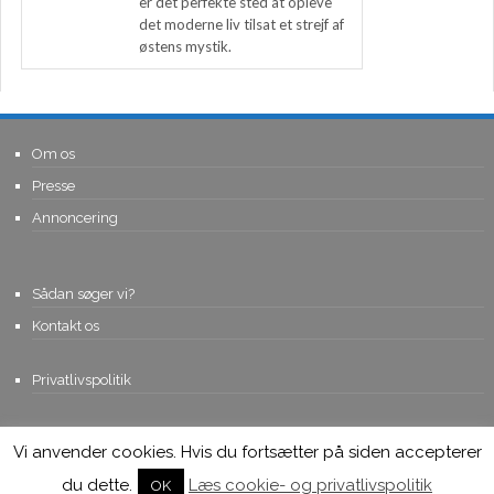
er det perfekte sted at opleve
det moderne liv tilsat et strejf af
østens mystik.
Om os
Presse
Annoncering
Sådan søger vi?
Kontakt os
Privatlivspolitik
Vi anvender cookies. Hvis du fortsætter på siden accepterer
© Copyright 2015, Viviro.com ApS
- Alle rettigheder forbeholdes. Vi
tager forbehold for fejlagtige priser.
du dette.
Læs cookie- og privatlivspolitik
OK