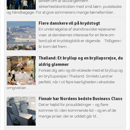
tanken om at skulle gennem
sikkerhedskontrollen med små børn, pusletaske
og håndbagage. For at give sommerens mange børnefamilier...
Flere danskere vil på krydstogt
En undersøgelse af skandinaviske rejsevaner
viser, at danskernes interesse for en ferie om
bord på et krydstogtskib er stigende. Tidligere i
år kom det frem,...
Thailand: Et bryllup og en bryllupsrejse, du
aldrig glemmer
Forkæl dig selv og din elskede med et bryllup og
en bryllupsrejse i Thailand. Smilets Land er
perfekt, når I vil fejre kærligheden i eksotiske
omgivelser....
Finnair har Nordens bedste Business Class
Det er højtid for prisuddelinger – og flere
kommer til i den kommende tid – og en af de
mange priser, der er uddelt går til...