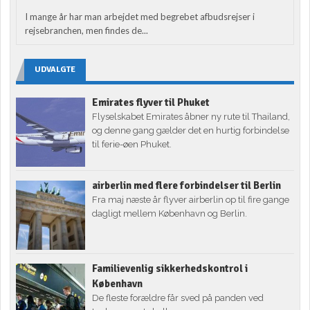
I mange år har man arbejdet med begrebet afbudsrejser i
rejsebranchen, men findes de...
UDVALGTE
Emirates flyver til Phuket
Flyselskabet Emirates åbner ny rute til Thailand,
og denne gang gælder det en hurtig forbindelse
til ferie-øen Phuket.
airberlin med flere forbindelser til Berlin
Fra maj næste år flyver airberlin op til fire gange
dagligt mellem København og Berlin.
Familievenlig sikkerhedskontrol i
København
De fleste forældre får sved på panden ved