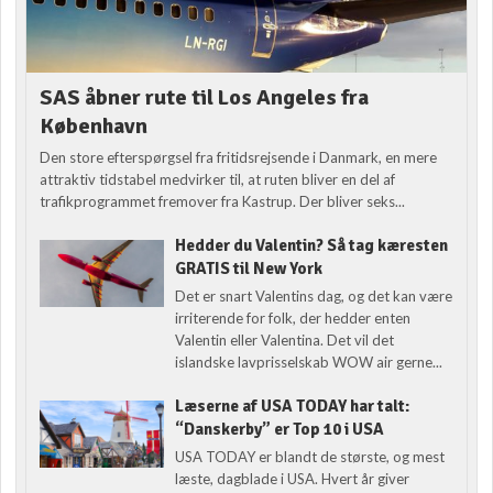
SAS åbner rute til Los Angeles fra
København
Den store efterspørgsel fra fritidsrejsende i Danmark, en mere
attraktiv tidstabel medvirker til, at ruten bliver en del af
trafikprogrammet fremover fra Kastrup. Der bliver seks...
Hedder du Valentin? Så tag kæresten
GRATIS til New York
Det er snart Valentins dag, og det kan være
irriterende for folk, der hedder enten
Valentin eller Valentina. Det vil det
islandske lavprisselskab WOW air gerne...
Læserne af USA TODAY har talt:
“Danskerby” er Top 10 i USA
USA TODAY er blandt de største, og mest
læste, dagblade i USA. Hvert år giver