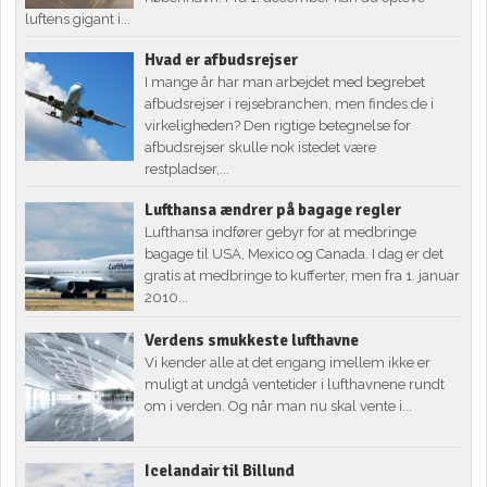
luftens gigant i...
Hvad er afbudsrejser
I mange år har man arbejdet med begrebet
afbudsrejser i rejsebranchen, men findes de i
virkeligheden? Den rigtige betegnelse for
afbudsrejser skulle nok istedet være
restpladser,...
Lufthansa ændrer på bagage regler
Lufthansa indfører gebyr for at medbringe
bagage til USA, Mexico og Canada. I dag er det
gratis at medbringe to kufferter, men fra 1. januar
2010...
Verdens smukkeste lufthavne
Vi kender alle at det engang imellem ikke er
muligt at undgå ventetider i lufthavnene rundt
om i verden. Og når man nu skal vente i...
Icelandair til Billund