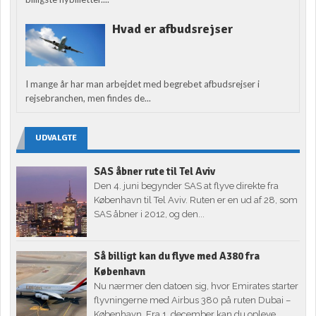
Hvad er afbudsrejser
I mange år har man arbejdet med begrebet afbudsrejser i
rejsebranchen, men findes de...
UDVALGTE
SAS åbner rute til Tel Aviv
Den 4. juni begynder SAS at flyve direkte fra
København til Tel Aviv. Ruten er en ud af 28, som
SAS åbner i 2012, og den...
Så billigt kan du flyve med A380 fra
København
Nu nærmer den datoen sig, hvor Emirates starter
flyvningerne med Airbus 380 på ruten Dubai –
København. Fra 1. december kan du opleve