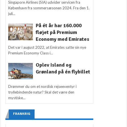
Singapore Airlines (SIA) udvider servicen fra
København fra sommersæsonen 2024. Fra den 1.
juli...
På ét år har 160.000
fløjet på Premium
Economy med Emirates
Det var i august 2022, at Emirates satte sin nye
Premium Economy Class i...
Oplev Island og
Grønland på én flybillet
Drømmer du om et nordisk rejseeventyr i
tryllebindende natur? Skal det være den
mystiske...
FRANKRIG