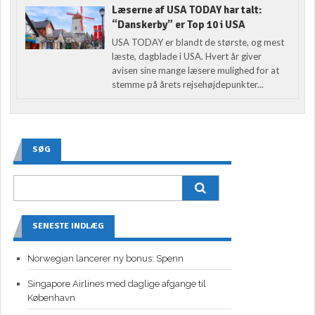
Læserne af USA TODAY har talt:
“Danskerby” er Top 10 i USA
USA TODAY er blandt de største, og mest
læste, dagblade i USA. Hvert år giver
avisen sine mange læsere mulighed for at
stemme på årets rejsehøjdepunkter...
SØG
SENESTE INDLÆG
Norwegian lancerer ny bonus: Spenn
Singapore Airlines med daglige afgange til
København