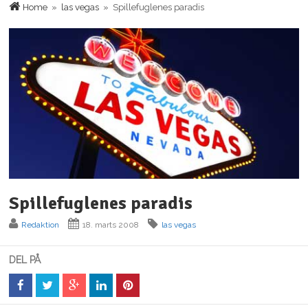
Home
»
las vegas
» Spillefuglenes paradis
Spillefuglenes paradis
Redaktion
18. marts 2008
las vegas
DEL PÅ