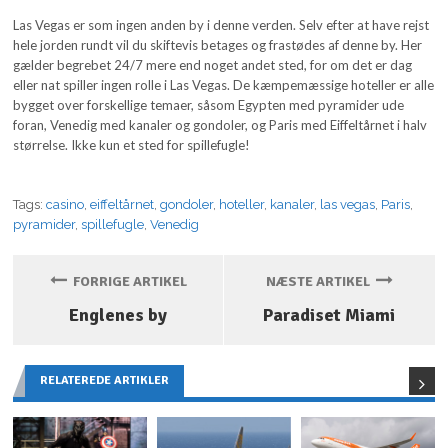
Las Vegas er som ingen anden by i denne verden. Selv efter at have rejst
hele jorden rundt vil du skiftevis betages og frastødes af denne by. Her
gælder begrebet 24/7 mere end noget andet sted, for om det er dag
eller nat spiller ingen rolle i Las Vegas. De kæmpemæssige hoteller er alle
bygget over forskellige temaer, såsom Egypten med pyramider ude
foran, Venedig med kanaler og gondoler, og Paris med Eiffeltårnet i halv
størrelse. Ikke kun et sted for spillefugle!
Tags:
casino
,
eiffeltårnet
,
gondoler
,
hoteller
,
kanaler
,
las vegas
,
Paris
,
pyramider
,
spillefugle
,
Venedig
FORRIGE ARTIKEL
NÆSTE ARTIKEL
Englenes by
Paradiset Miami
RELATEREDE ARTIKLER