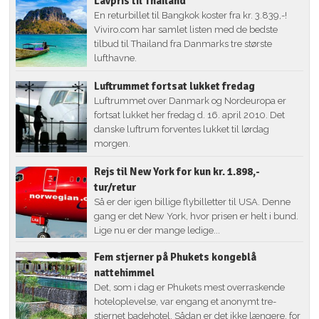
Lavpris til Thailand
En returbillet til Bangkok koster fra kr. 3.839,-!
Viviro.com har samlet listen med de bedste
tilbud til Thailand fra Danmarks tre største
lufthavne.
Luftrummet fortsat lukket fredag
Luftrummet over Danmark og Nordeuropa er
fortsat lukket her fredag d. 16. april 2010. Det
danske luftrum forventes lukket til lørdag
morgen.
Rejs til New York for kun kr. 1.898,-
tur/retur
Så er der igen billige flybilletter til USA. Denne
gang er det New York, hvor prisen er helt i bund.
Lige nu er der mange ledige...
Fem stjerner på Phukets kongeblå
nattehimmel
Det, som i dag er Phukets mest overraskende
hoteloplevelse, var engang et anonymt tre-
stjernet badehotel. Sådan er det ikke længere, for