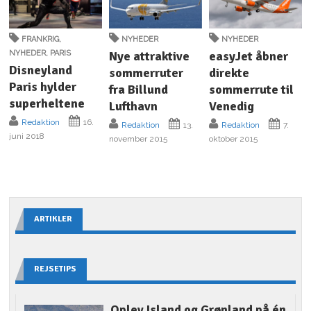
FRANKRIG
,
NYHEDER
NYHEDER
NYHEDER
,
PARIS
Nye attraktive
easyJet åbner
Disneyland
sommerruter
direkte
Paris hylder
fra Billund
sommerrute til
superheltene
Lufthavn
Venedig
Redaktion
16.
Redaktion
13.
Redaktion
7.
juni 2018
november 2015
oktober 2015
ARTIKLER
REJSETIPS
Oplev Island og Grønland på én