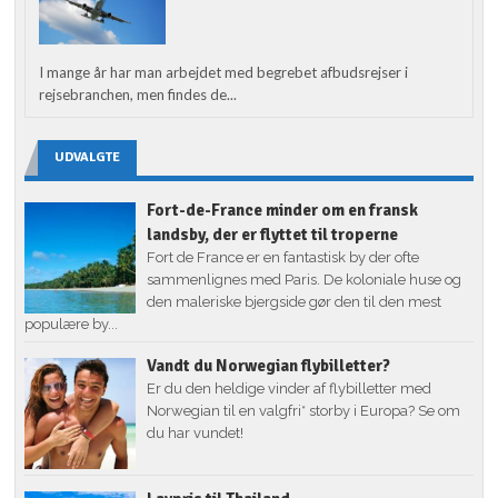
I mange år har man arbejdet med begrebet afbudsrejser i
rejsebranchen, men findes de...
UDVALGTE
Fort-de-France minder om en fransk
landsby, der er flyttet til troperne
Fort de France er en fantastisk by der ofte
sammenlignes med Paris. De koloniale huse og
den maleriske bjergside gør den til den mest
populære by...
Vandt du Norwegian flybilletter?
Er du den heldige vinder af flybilletter med
Norwegian til en valgfri* storby i Europa? Se om
du har vundet!