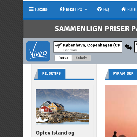
FORSIDE
REJSETIPS
FAQ
HOTEL
SAMMENLIGN PRISER P
Danmark
Retur
Enkelt
REJSETIPS
PYRAMIDER
Oplev Island og