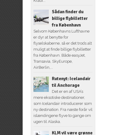
Krabi...
Sådan finder du
billige flybilletter
fra København
Selvom Københavns Lufthavne
er dyr at benytte for
flyselskaberne, så er det trods alt
muligt at finde billige flybilletter
fra København. Både easyJet,
Transavia, SkyEurope,
AirBerlin,...
Rutenyt: Icelandair
til Anchorage
Det er en af USA’s
mere eksotiske destinationer,
som Icelandair introducerer som
ny destination. Fra næste forår vil
islændingene flyve to gange om
ugen til Alaska.
KLM vil være grønne