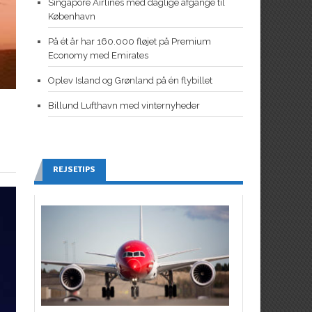
Singapore Airlines med daglige afgange til
København
På ét år har 160.000 fløjet på Premium
Economy med Emirates
Oplev Island og Grønland på én flybillet
Billund Lufthavn med vinternyheder
REJSETIPS