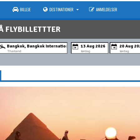
BILLEJE
DESTINATIONER
ANMELDELSER
Å FLYBILLETTTER
Thailand
lørdag
lørdag