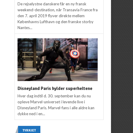
De rejselystne danskere får en ny fransk
weekend-destination, når Transavia France fra
den 7. april 2019 flyver direkte mellem
Københavns Lufthavn og den franske storby
Nantes...
Disneyland Paris hylder superheltene
Hver dag indtil d. 30. september kan du nu
opleve Marvel-universet i levende live i
Disneyland Paris. Marvel-fans i alle aldre kan
dykke ned i en...
TYRKIET