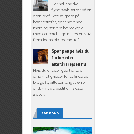
Det hollandske
flyselskab satser på en
grøn profil ved at spare på
brændstoffet, genandvende
mere og servere bæredygtig
mad ombord. Lige nu tester KLM
fremtidens bio-brændstof....
Spar penge hvis du
forbereder
efterårsrejsen nu
Hvis du er ude i god tid, så er
dine muligheder for at finde de
billige flybilletter langt større
end, hvis du bestiller i sidste
øjeblik....
BANGKOK