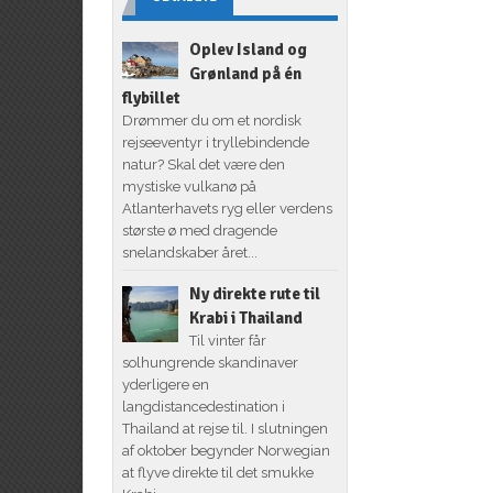
Oplev Island og
Grønland på én
flybillet
Drømmer du om et nordisk
rejseeventyr i tryllebindende
natur? Skal det være den
mystiske vulkanø på
Atlanterhavets ryg eller verdens
største ø med dragende
snelandskaber året...
Ny direkte rute til
Krabi i Thailand
Til vinter får
solhungrende skandinaver
yderligere en
langdistancedestination i
Thailand at rejse til. I slutningen
af oktober begynder Norwegian
at flyve direkte til det smukke