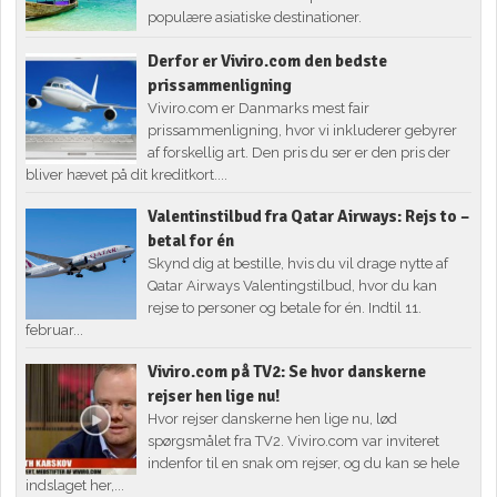
populære asiatiske destinationer.
Derfor er Viviro.com den bedste
prissammenligning
Viviro.com er Danmarks mest fair
prissammenligning, hvor vi inkluderer gebyrer
af forskellig art. Den pris du ser er den pris der
bliver hævet på dit kreditkort....
Valentinstilbud fra Qatar Airways: Rejs to –
betal for én
Skynd dig at bestille, hvis du vil drage nytte af
Qatar Airways Valentingstilbud, hvor du kan
rejse to personer og betale for én. Indtil 11.
februar...
Viviro.com på TV2: Se hvor danskerne
rejser hen lige nu!
Hvor rejser danskerne hen lige nu, lød
spørgsmålet fra TV2. Viviro.com var inviteret
indenfor til en snak om rejser, og du kan se hele
indslaget her,...