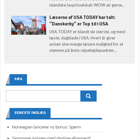
islandske lavprisselskab WOW air gerne...
Læserne af USA TODAY har talt:
“Danskerby” er Top 10 i USA
USA TODAY er blandt de største, og mest
læste, dagblade i USA. Hvert år giver
avisen sine mange læsere mulighed for at
stemme på årets rejsehøjdepunkter...
SØG
SENESTE INDLÆG
Norwegian lancerer ny bonus: Spenn
Singapore Airlines med daglige afgange til