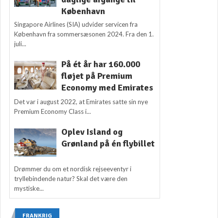
København
Singapore Airlines (SIA) udvider servicen fra
København fra sommersæsonen 2024. Fra den 1.
juli...
På ét år har 160.000
fløjet på Premium
Economy med Emirates
Det var i august 2022, at Emirates satte sin nye
Premium Economy Class i...
Oplev Island og
Grønland på én flybillet
Drømmer du om et nordisk rejseeventyr i
tryllebindende natur? Skal det være den
mystiske...
FRANKRIG