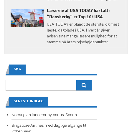
Læserne af USA TODAY har talt:
“Danskerby” er Top 10 i USA
USA TODAY er blandt de største, og mest
læste, dagblade i USA. Hvert år giver
avisen sine mange læsere mulighed for at
stemme på årets rejsehøjdepunkter...
SØG
SENESTE INDLÆG
Norwegian lancerer ny bonus: Spenn
Singapore Airlines med daglige afgange til
København