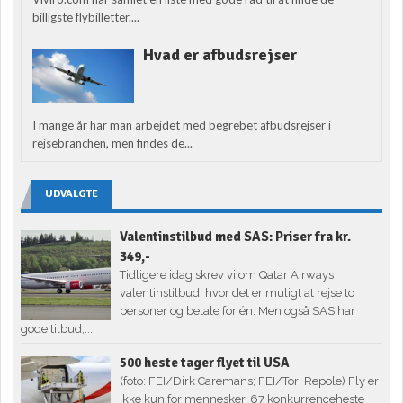
billigste flybilletter....
Hvad er afbudsrejser
I mange år har man arbejdet med begrebet afbudsrejser i
rejsebranchen, men findes de...
UDVALGTE
Valentinstilbud med SAS: Priser fra kr.
349,-
Tidligere idag skrev vi om Qatar Airways
valentinstilbud, hvor det er muligt at rejse to
personer og betale for én. Men også SAS har
gode tilbud,...
500 heste tager flyet til USA
(foto: FEI/Dirk Caremans; FEI/Tori Repole) Fly er
ikke kun for mennesker. 67 konkurrenceheste