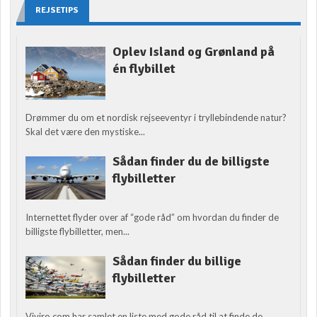
REJSETIPS
Oplev Island og Grønland på
én flybillet
Drømmer du om et nordisk rejseeventyr i tryllebindende natur?
Skal det være den mystiske...
Sådan finder du de billigste
flybilletter
Internettet flyder over af “gode råd” om hvordan du finder de
billigste flybilletter, men...
Sådan finder du billige
flybilletter
Viviro.com har samlet en liste med gode råd til at finde de