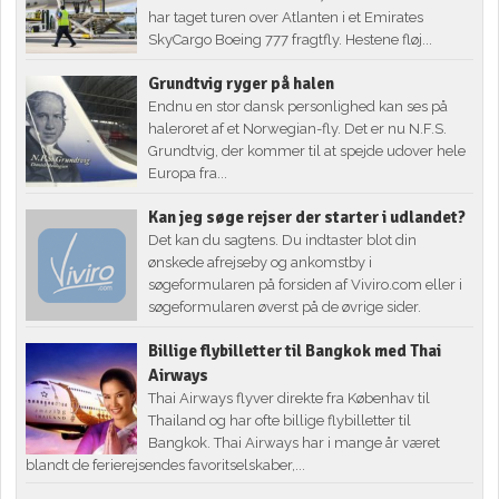
har taget turen over Atlanten i et Emirates
SkyCargo Boeing 777 fragtfly. Hestene fløj...
Grundtvig ryger på halen
Endnu en stor dansk personlighed kan ses på
haleroret af et Norwegian-fly. Det er nu N.F.S.
Grundtvig, der kommer til at spejde udover hele
Europa fra...
Kan jeg søge rejser der starter i udlandet?
Det kan du sagtens. Du indtaster blot din
ønskede afrejseby og ankomstby i
søgeformularen på forsiden af Viviro.com eller i
søgeformularen øverst på de øvrige sider.
Billige flybilletter til Bangkok med Thai
Airways
Thai Airways flyver direkte fra Københav til
Thailand og har ofte billige flybilletter til
Bangkok. Thai Airways har i mange år været
blandt de ferierejsendes favoritselskaber,...