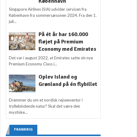
København
Singapore Airlines (SIA) udvider servicen fra
København fra sommersæsonen 2024. Fra den 1.
juli...
På ét år har 160.000
fløjet på Premium
Economy med Emirates
Det var i august 2022, at Emirates satte sin nye
Premium Economy Class i...
Oplev Island og
Grønland på én flybillet
Drømmer du om et nordisk rejseeventyr i
tryllebindende natur? Skal det være den
mystiske...
FRANKRIG