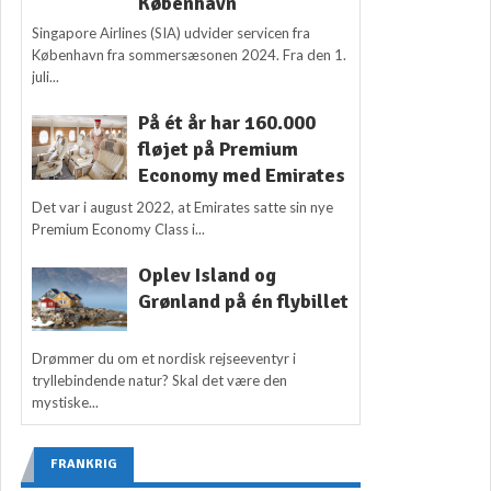
København
Singapore Airlines (SIA) udvider servicen fra
København fra sommersæsonen 2024. Fra den 1.
juli...
På ét år har 160.000
fløjet på Premium
Economy med Emirates
Det var i august 2022, at Emirates satte sin nye
Premium Economy Class i...
Oplev Island og
Grønland på én flybillet
Drømmer du om et nordisk rejseeventyr i
tryllebindende natur? Skal det være den
mystiske...
FRANKRIG