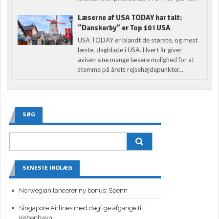
Læserne af USA TODAY har talt:
“Danskerby” er Top 10 i USA
USA TODAY er blandt de største, og mest
læste, dagblade i USA. Hvert år giver
avisen sine mange læsere mulighed for at
stemme på årets rejsehøjdepunkter...
SØG
SENESTE INDLÆG
Norwegian lancerer ny bonus: Spenn
Singapore Airlines med daglige afgange til
København