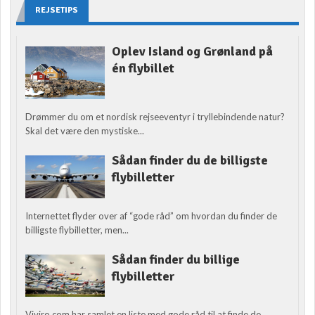
REJSETIPS
Oplev Island og Grønland på
én flybillet
Drømmer du om et nordisk rejseeventyr i tryllebindende natur?
Skal det være den mystiske...
Sådan finder du de billigste
flybilletter
Internettet flyder over af “gode råd” om hvordan du finder de
billigste flybilletter, men...
Sådan finder du billige
flybilletter
Viviro.com har samlet en liste med gode råd til at finde de