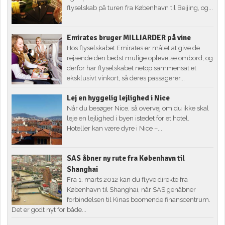
flyselskab på turen fra København til Beijing, og...
Emirates bruger MILLIARDER på vine
Hos flyselskabet Emirates er målet at give de
rejsende den bedst mulige oplevelse ombord, og
derfor har flyselskabet netop sammensat et
eksklusivt vinkort, så deres passagerer...
Lej en hyggelig lejlighed i Nice
Når du besøger Nice, så overvej om du ikke skal
leje en lejlighed i byen istedet for et hotel.
Hoteller kan være dyre i Nice –...
SAS åbner ny rute fra København til
Shanghai
Fra 1. marts 2012 kan du flyve direkte fra
København til Shanghai, når SAS genåbner
forbindelsen til Kinas boomende finanscentrum.
Det er godt nyt for både...