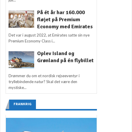
På ét år har 160.000
fløjet på Premium
Economy med Emirates
Det var i august 2022, at Emirates satte sin nye
Premium Economy Class i...
Oplev Island og
Grønland på én flybillet
Drømmer du om et nordisk rejseeventyr i
tryllebindende natur? Skal det være den
mystiske...
FRANKRIG