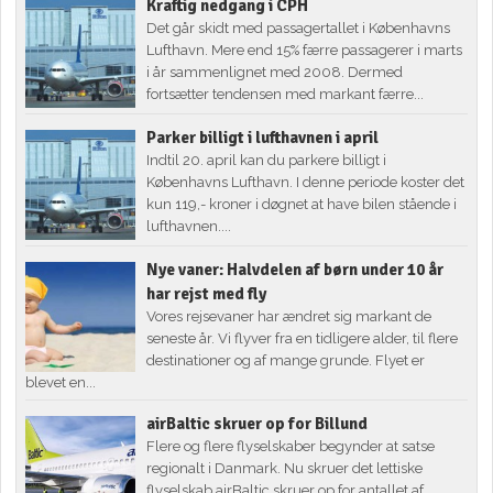
Kraftig nedgang i CPH
Det går skidt med passagertallet i Københavns
Lufthavn. Mere end 15% færre passagerer i marts
i år sammenlignet med 2008. Dermed
fortsætter tendensen med markant færre...
Parker billigt i lufthavnen i april
Indtil 20. april kan du parkere billigt i
Københavns Lufthavn. I denne periode koster det
kun 119,- kroner i døgnet at have bilen stående i
lufthavnen....
Nye vaner: Halvdelen af børn under 10 år
har rejst med fly
Vores rejsevaner har ændret sig markant de
seneste år. Vi flyver fra en tidligere alder, til flere
destinationer og af mange grunde. Flyet er
blevet en...
airBaltic skruer op for Billund
Flere og flere flyselskaber begynder at satse
regionalt i Danmark. Nu skruer det lettiske
flyselskab airBaltic skruer op for antallet af