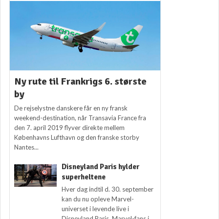
Ny rute til Frankrigs 6. største
by
De rejselystne danskere får en ny fransk
weekend-destination, når Transavia France fra
den 7. april 2019 flyver direkte mellem
Københavns Lufthavn og den franske storby
Nantes...
Disneyland Paris hylder
superheltene
Hver dag indtil d. 30. september
kan du nu opleve Marvel-
universet i levende live i
Disneyland Paris. Marvel-fans i