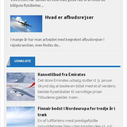
billigste flybilletter....
Hvad er afbudsrejser
I mange år har man arbejdet med begrebet afbudsrejser i
rejsebranchen, men findes de...
UDVALGTE
Kanontilbud fra Emirates
Det store Emirates udsalg slutter d. 9. januar.
Skynd dig at booke en billet med et af verdens
bedste flyselskaber til vanvittige priser.
Tilbudene gælder Asien,...
Finnair bedst i Nordeuropa for tredje år i
træk
En af luftfartens mest prestigefyldte
prisuddelinger blev i dag torsdag den 12. juli