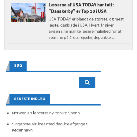
Læserne af USA TODAY har talt:
“Danskerby” er Top 10 i USA
USA TODAY er blandt de største, og mest
læste, dagblade i USA. Hvert år giver
avisen sine mange læsere mulighed for at
stemme på årets rejsehøjdepunkter...
SØG
SENESTE INDLÆG
Norwegian lancerer ny bonus: Spenn
Singapore Airlines med daglige afgange til
København