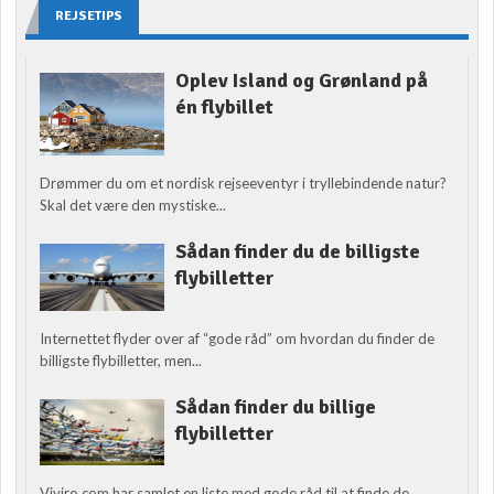
REJSETIPS
Oplev Island og Grønland på
én flybillet
Drømmer du om et nordisk rejseeventyr i tryllebindende natur?
Skal det være den mystiske...
Sådan finder du de billigste
flybilletter
Internettet flyder over af “gode råd” om hvordan du finder de
billigste flybilletter, men...
Sådan finder du billige
flybilletter
Viviro.com har samlet en liste med gode råd til at finde de