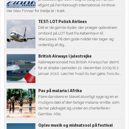
afgjort på Farnborough International Airshow.
Her blev Finnair for tredje år i træk...
TEST: LOT Polish Airlines
Det er de gamle dyder, der præger oplevelsen
ombord på LOT flyet fra København til
Warszawa. På den gode måde! Her tager sig
ordentlig af dig...
British Airways i julestrejke
Kabinepersonalet hos British Airways har stemt
for at strejke i perioden 22. december 2009 til 2.
januar 2010. Læs her hvad du kan gøre, hvis du...
Pas på malaria i Afrika
Flere danskere er blevet alvorligt syge og en er
muligvis død af den farlige malaria-smitte, som
de har pådraget sig under en charterferie i
Gambia. Alle...
Oplev musik og midnatssol på festival