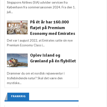
Singapore Airlines (SIA) udvider servicen fra
København fra sommersæsonen 2024. Fra den 1.
juli...
På ét år har 160.000
fløjet på Premium
Economy med Emirates
Det var i august 2022, at Emirates satte sin nye
Premium Economy Class i...
Oplev Island og
Grønland på én flybillet
Drømmer du om et nordisk rejseeventyr i
tryllebindende natur? Skal det være den
mystiske...
FRANKRIG