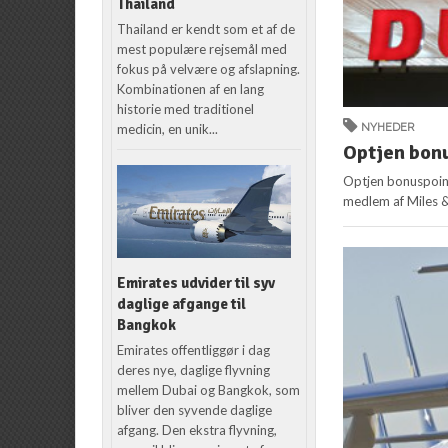
Thailand
Thailand er kendt som et af de
mest populære rejsemål med
fokus på velvære og afslapning.
Kombinationen af en lang
historie med traditionel
medicin, en unik...
NYHEDER
Optjen bon
Optjen bonuspoint
medlem af Miles 
Emirates udvider til syv
daglige afgange til
Bangkok
Emirates offentliggør i dag
deres nye, daglige flyvning
mellem Dubai og Bangkok, som
bliver den syvende daglige
afgang. Den ekstra flyvning,