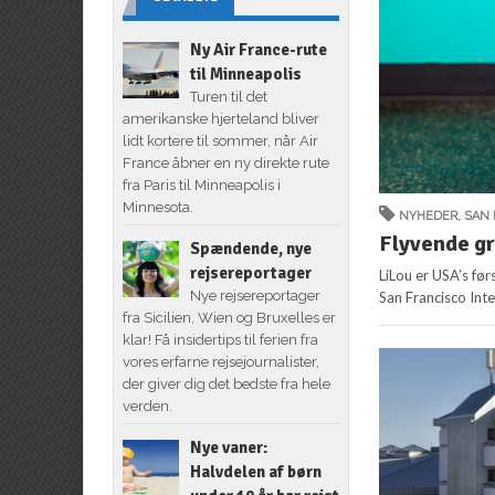
Ny Air France-rute
til Minneapolis
Turen til det
amerikanske hjerteland bliver
lidt kortere til sommer, når Air
France åbner en ny direkte rute
fra Paris til Minneapolis i
Minnesota.
NYHEDER
,
SAN 
Flyvende gr
Spændende, nye
rejsereportager
LiLou er USA’s før
Nye rejsereportager
San Francisco Inte
fra Sicilien, Wien og Bruxelles er
klar! Få insidertips til ferien fra
vores erfarne rejsejournalister,
der giver dig det bedste fra hele
verden.
Nye vaner:
Halvdelen af børn