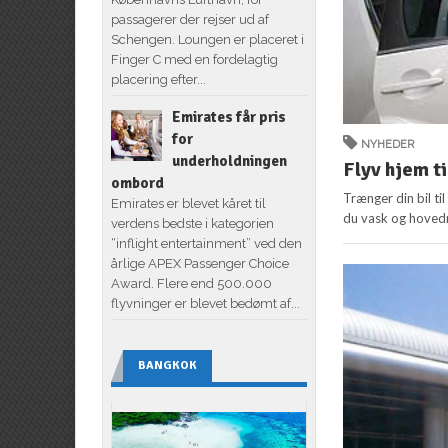
passagerer der rejser ud af
Schengen. Loungen er placeret i
Finger C med en fordelagtig
placering efter...
Emirates får pris
for
NYHEDER
underholdningen
Flyv hjem ti
ombord
Trænger din bil til
Emirates er blevet kåret til
du vask og hovedr
verdens bedste i kategorien
“inflight entertainment” ved den
årlige APEX Passenger Choice
Award. Flere end 500.000
flyvninger er blevet bedømt af...
BANGKOK