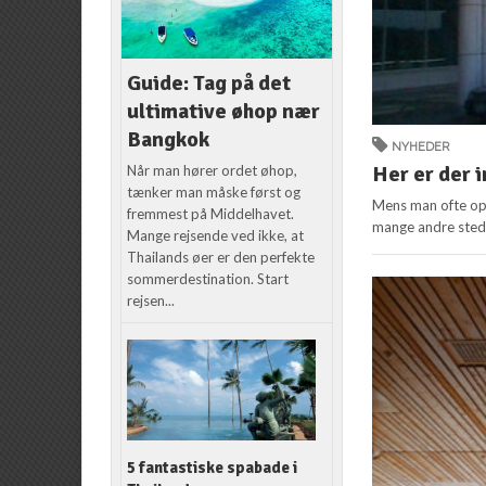
Guide: Tag på det
ultimative øhop nær
Bangkok
NYHEDER
Her er der i
Når man hører ordet øhop,
tænker man måske først og
Mens man ofte opl
fremmest på Middelhavet.
mange andre steder
Mange rejsende ved ikke, at
Thailands øer er den perfekte
sommerdestination. Start
rejsen...
5 fantastiske spabade i