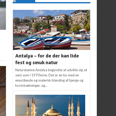
Antalya – for de der kan lide
fest og smuk natur
Naturskønne Antalya begyndte at udvikle sig så
sent som i 1970’erne. Det er en by med en
enestående og malerisk blanding af bjerge og
kyststrækninger, og...