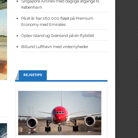
Singapore Airlines med daglige afgange til
København
På ét år har 160.000 fløjet på Premium
Economy med Emirates
Oplev Island og Grønland på én flybillet
Billund Lufthavn med vinternyheder
REJSETIPS