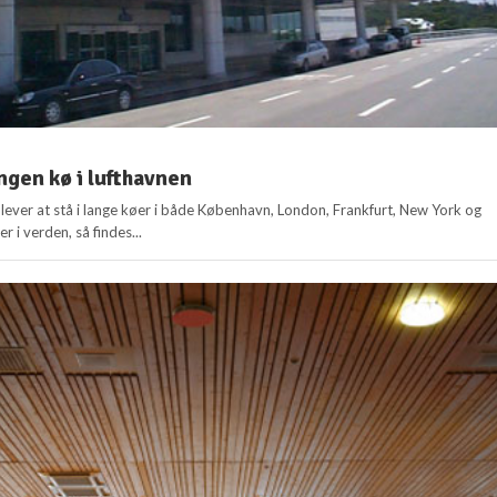
ngen kø i lufthavnen
ever at stå i lange køer i både København, London, Frankfurt, New York og
 i verden, så findes...