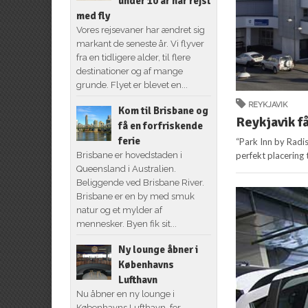
under 10 år har rejst
med fly
Vores rejsevaner har ændret sig
markant de seneste år. Vi flyver
fra en tidligere alder, til flere
destinationer og af mange
grunde. Flyet er blevet en...
REYKJAVIK
Kom til Brisbane og
Reykjavik f
få en forfriskende
ferie
“Park Inn by Radi
perfekt placering 
Brisbane er hovedstaden i
Queensland i Australien.
Beliggende ved Brisbane River.
Brisbane er en by med smuk
natur og et mylder af
mennesker. Byen fik sit...
Ny lounge åbner i
Københavns
Lufthavn
Nu åbner en ny lounge i
Københavns Lufthavn, for