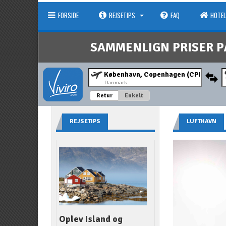
FORSIDE
REJSETIPS
FAQ
HOTEL
SAMMENLIGN PRISER P
Danmark
Retur
Enkelt
REJSETIPS
LUFTHAVN
Oplev Island og