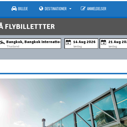
BILLEJE
DESTINATIONER
ANMELDELSER
Å FLYBILLETTTER
Thailand
lørdag
lørdag