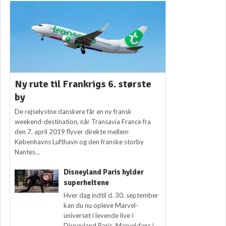
Ny rute til Frankrigs 6. største
by
De rejselystne danskere får en ny fransk
weekend-destination, når Transavia France fra
den 7. april 2019 flyver direkte mellem
Københavns Lufthavn og den franske storby
Nantes...
Disneyland Paris hylder
superheltene
Hver dag indtil d. 30. september
kan du nu opleve Marvel-
universet i levende live i
Disneyland Paris. Marvel-fans i