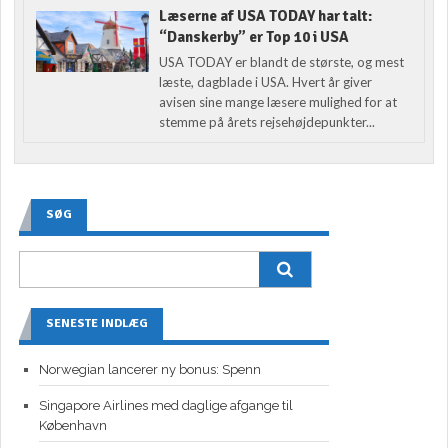
Læserne af USA TODAY har talt:
“Danskerby” er Top 10 i USA
USA TODAY er blandt de største, og mest
læste, dagblade i USA. Hvert år giver
avisen sine mange læsere mulighed for at
stemme på årets rejsehøjdepunkter...
SØG
SENESTE INDLÆG
Norwegian lancerer ny bonus: Spenn
Singapore Airlines med daglige afgange til
København