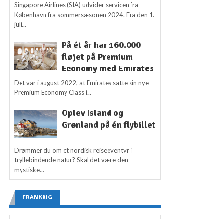
Singapore Airlines (SIA) udvider servicen fra
København fra sommersæsonen 2024. Fra den 1.
juli...
På ét år har 160.000
fløjet på Premium
Economy med Emirates
Det var i august 2022, at Emirates satte sin nye
Premium Economy Class i...
Oplev Island og
Grønland på én flybillet
Drømmer du om et nordisk rejseeventyr i
tryllebindende natur? Skal det være den
mystiske...
FRANKRIG