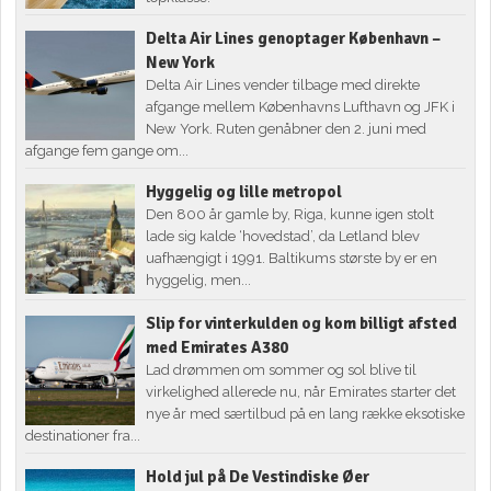
Delta Air Lines genoptager København –
New York
Delta Air Lines vender tilbage med direkte
afgange mellem Københavns Lufthavn og JFK i
New York. Ruten genåbner den 2. juni med
afgange fem gange om...
Hyggelig og lille metropol
Den 800 år gamle by, Riga, kunne igen stolt
lade sig kalde ‘hovedstad’, da Letland blev
uafhængigt i 1991. Baltikums største by er en
hyggelig, men...
Slip for vinterkulden og kom billigt afsted
med Emirates A380
Lad drømmen om sommer og sol blive til
virkelighed allerede nu, når Emirates starter det
nye år med særtilbud på en lang række eksotiske
destinationer fra...
Hold jul på De Vestindiske Øer