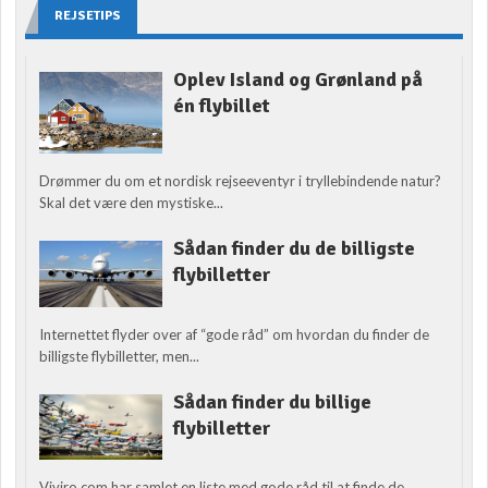
REJSETIPS
Oplev Island og Grønland på
én flybillet
Drømmer du om et nordisk rejseeventyr i tryllebindende natur?
Skal det være den mystiske...
Sådan finder du de billigste
flybilletter
Internettet flyder over af “gode råd” om hvordan du finder de
billigste flybilletter, men...
Sådan finder du billige
flybilletter
Viviro.com har samlet en liste med gode råd til at finde de