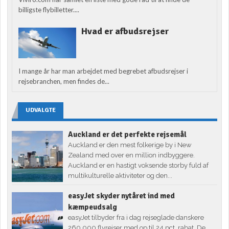
billigste flybilletter....
Hvad er afbudsrejser
I mange år har man arbejdet med begrebet afbudsrejser i
rejsebranchen, men findes de...
UDVALGTE
Auckland er det perfekte rejsemål
Auckland er den mest folkerige by i New
Zealand med over en million indbyggere.
Auckland er en hastigt voksende storby fuld af
multikulturelle aktiviteter og den...
easyJet skyder nytåret ind med
kæmpeudsalg
easyJet tilbyder fra i dag rejseglade danskere
260.000 flyrejser med op til 24 pct. rabat. De