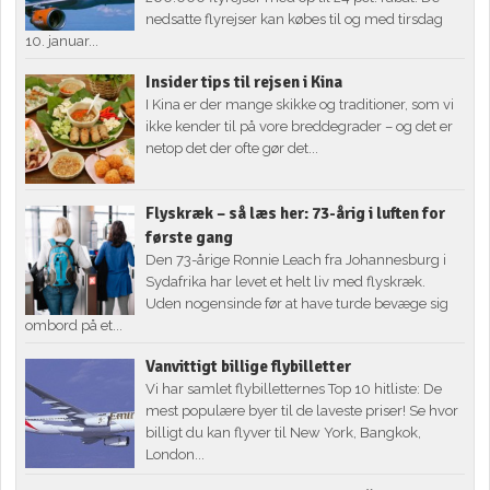
nedsatte flyrejser kan købes til og med tirsdag
10. januar...
Insider tips til rejsen i Kina
I Kina er der mange skikke og traditioner, som vi
ikke kender til på vore breddegrader – og det er
netop det der ofte gør det...
Flyskræk – så læs her: 73-årig i luften for
første gang
Den 73-årige Ronnie Leach fra Johannesburg i
Sydafrika har levet et helt liv med flyskræk.
Uden nogensinde før at have turde bevæge sig
ombord på et...
Vanvittigt billige flybilletter
Vi har samlet flybilletternes Top 10 hitliste: De
mest populære byer til de laveste priser! Se hvor
billigt du kan flyver til New York, Bangkok,
London...