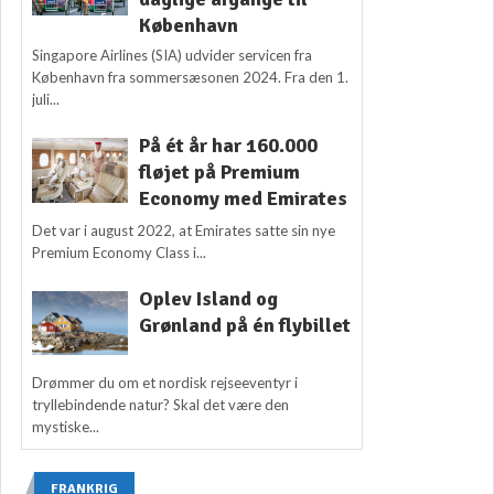
København
Singapore Airlines (SIA) udvider servicen fra
København fra sommersæsonen 2024. Fra den 1.
juli...
På ét år har 160.000
fløjet på Premium
Economy med Emirates
Det var i august 2022, at Emirates satte sin nye
Premium Economy Class i...
Oplev Island og
Grønland på én flybillet
Drømmer du om et nordisk rejseeventyr i
tryllebindende natur? Skal det være den
mystiske...
FRANKRIG