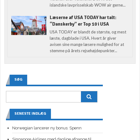
islandske lavprisselskab WOW air gerne...
Læserne af USA TODAY har talt:
“Danskerby” er Top 10 i USA
USA TODAY er blandt de største, og mest
læste, dagblade i USA. Hvert år giver
avisen sine mange læsere mulighed for at
stemme på årets rejsehøjdepunkter...
SØG
SENESTE INDLÆG
Norwegian lancerer ny bonus: Spenn
Singapore Airlines med daglige afgange til