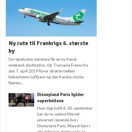
Ny rute til Frankrigs 6. største
by
De rejselystne danskere får en ny fransk
weekend-destination, når Transavia France fra
den 7. april 2019 flyver direkte mellem
Københavns Lufthavn og den franske storby
Nantes...
Disneyland Paris hylder
superheltene
Hver dag indtil d. 30. september
kan du nu opleve Marvel-
universet i levende live i
Disneyland Paris. Marvel-fans i
alle aldre kan dykke ned i en...