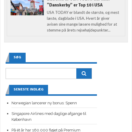
“Danskerby” er Top 10 i USA
USA TODAY er blandt de største, og mest
læste, dagblade i USA. Hvert år giver
avisen sine mange læsere mulighed for at
stemme på årets rejsehøjdepunkter...
SØG
SENESTE INDLÆG
Norwegian lancerer ny bonus: Spenn
Singapore Airlines med daglige afgange til
København
På ét år har 160.000 fløjet på Premium