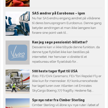
SAS ændrer på Eurobonus – igen
Nu har SAS endnu engang ændret på vilkårene
til deres bonusprogram Eurobonus. Denne gang
betyder ændringen at man ikke længere kan
forære sine point væk til...
Kan jeg søge pensionist-billetter?
Desværre kan vi ikke tilbyde denne funktion, da
denne type flybillet ikke kan bestilles på
internettet. Her henviser vi direkte til et
rejsebureau eller flyselskab for...
500 heste tager flyet til USA
(foto: FEI/Dirk Caremans; FEI/Tori Repole) Fly er
ikke kun for mennesker. 67 konkurrenceheste
har taget turen over Atlanten i et Emirates
SkyCargo Boeing 777 fragtfly. Hestene fløj...
Syv nye ruter fra Cimber Sterling
Cimber Sterling vil åbne syv nye ruter i løbet af