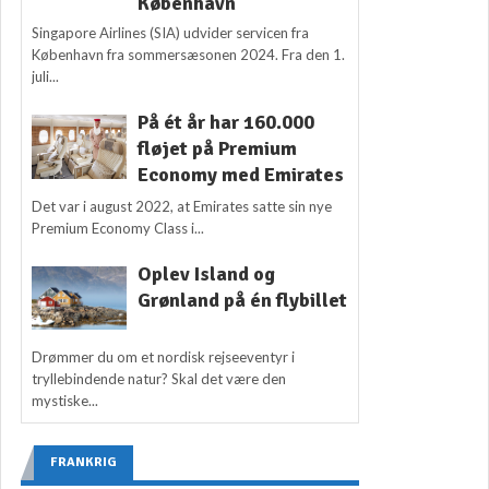
København
Singapore Airlines (SIA) udvider servicen fra
København fra sommersæsonen 2024. Fra den 1.
juli...
På ét år har 160.000
fløjet på Premium
Economy med Emirates
Det var i august 2022, at Emirates satte sin nye
Premium Economy Class i...
Oplev Island og
Grønland på én flybillet
Drømmer du om et nordisk rejseeventyr i
tryllebindende natur? Skal det være den
mystiske...
FRANKRIG