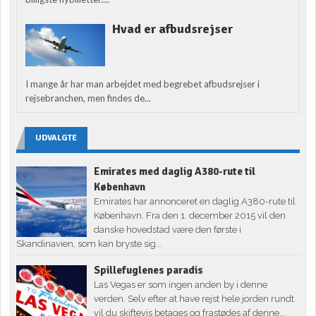
Hvad er afbudsrejser
I mange år har man arbejdet med begrebet afbudsrejser i
rejsebranchen, men findes de...
UDVALGTE
Emirates med daglig A380-rute til
København
Emirates har annonceret en daglig A380-rute til
København. Fra den 1. december 2015 vil den
danske hovedstad være den første i
Skandinavien, som kan bryste sig...
Spillefuglenes paradis
Las Vegas er som ingen anden by i denne
verden. Selv efter at have rejst hele jorden rundt
vil du skiftevis betages og frastødes af denne...