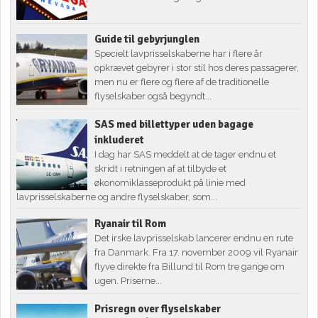
Guide til gebyrjunglen
Specielt lavprisselskaberne har i flere år
opkrævet gebyrer i stor stil hos deres passagerer,
men nu er flere og flere af de traditionelle
flyselskaber også begyndt...
SAS med billettyper uden bagage
inkluderet
I dag har SAS meddelt at de tager endnu et
skridt i retningen af at tilbyde et
økonomiklasseprodukt på linie med
lavprisselskaberne og andre flyselskaber, som...
Ryanair til Rom
Det irske lavprisselskab lancerer endnu en rute
fra Danmark. Fra 17. november 2009 vil Ryanair
flyve direkte fra Billund til Rom tre gange om
ugen. Priserne...
Prisregn over flyselskaber