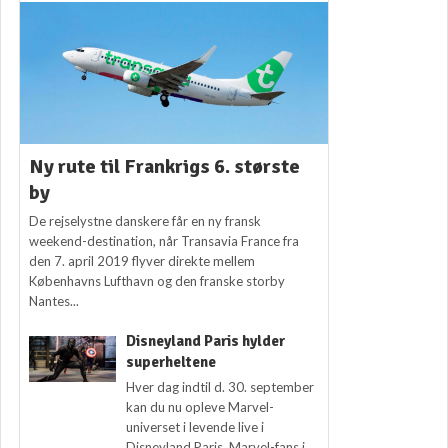
Ny rute til Frankrigs 6. største
by
De rejselystne danskere får en ny fransk
weekend-destination, når Transavia France fra
den 7. april 2019 flyver direkte mellem
Københavns Lufthavn og den franske storby
Nantes...
Disneyland Paris hylder
superheltene
Hver dag indtil d. 30. september
kan du nu opleve Marvel-
universet i levende live i
Disneyland Paris. Marvel-fans i