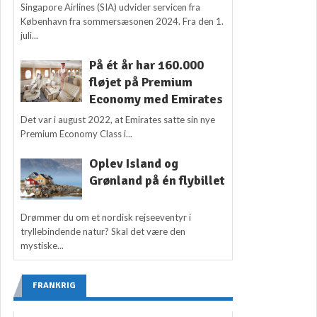
Singapore Airlines (SIA) udvider servicen fra
København fra sommersæsonen 2024. Fra den 1.
juli...
På ét år har 160.000
fløjet på Premium
Economy med Emirates
Det var i august 2022, at Emirates satte sin nye
Premium Economy Class i...
Oplev Island og
Grønland på én flybillet
Drømmer du om et nordisk rejseeventyr i
tryllebindende natur? Skal det være den
mystiske...
FRANKRIG