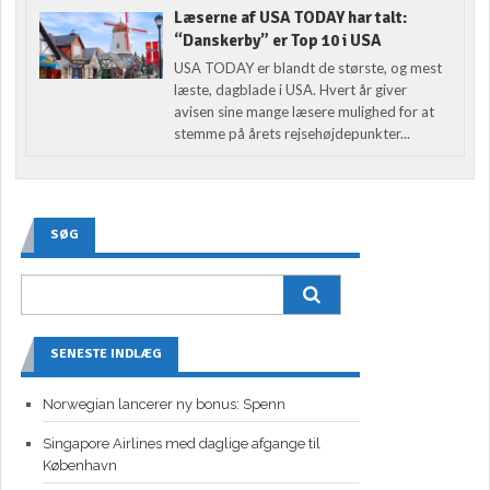
Læserne af USA TODAY har talt:
“Danskerby” er Top 10 i USA
USA TODAY er blandt de største, og mest
læste, dagblade i USA. Hvert år giver
avisen sine mange læsere mulighed for at
stemme på årets rejsehøjdepunkter...
SØG
SENESTE INDLÆG
Norwegian lancerer ny bonus: Spenn
Singapore Airlines med daglige afgange til
København