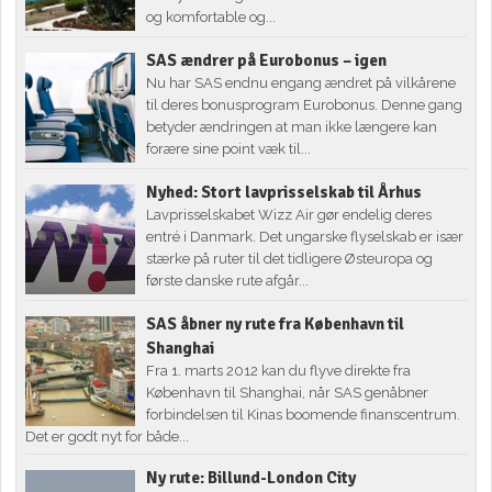
og komfortable og...
SAS ændrer på Eurobonus – igen
Nu har SAS endnu engang ændret på vilkårene
til deres bonusprogram Eurobonus. Denne gang
betyder ændringen at man ikke længere kan
forære sine point væk til...
Nyhed: Stort lavprisselskab til Århus
Lavprisselskabet Wizz Air gør endelig deres
entré i Danmark. Det ungarske flyselskab er især
stærke på ruter til det tidligere Østeuropa og
første danske rute afgår...
SAS åbner ny rute fra København til
Shanghai
Fra 1. marts 2012 kan du flyve direkte fra
København til Shanghai, når SAS genåbner
forbindelsen til Kinas boomende finanscentrum.
Det er godt nyt for både...
Ny rute: Billund-London City