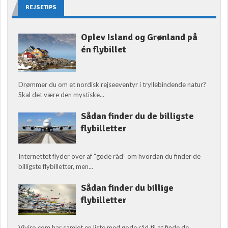
REJSETIPS
Oplev Island og Grønland på
én flybillet
Drømmer du om et nordisk rejseeventyr i tryllebindende natur?
Skal det være den mystiske...
Sådan finder du de billigste
flybilletter
Internettet flyder over af “gode råd” om hvordan du finder de
billigste flybilletter, men...
Sådan finder du billige
flybilletter
Viviro.com har samlet en liste med gode råd til at finde de