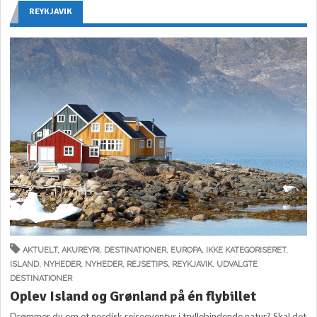
REYKJAVIK
AKTUELT
,
AKUREYRI
,
DESTINATIONER
,
EUROPA
,
IKKE KATEGORISERET
,
ISLAND
,
NYHEDER
,
NYHEDER
,
REJSETIPS
,
REYKJAVIK
,
UDVALGTE
DESTINATIONER
Oplev Island og Grønland på én flybillet
Drømmer du om et nordisk rejseeventyr i tryllebindende natur? Skal det