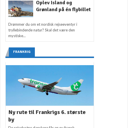
Oplev Island og
Grønland på én flybillet
Drømmer du om et nordisk rejseeventyr i
tryllebindende natur? Skal det være den
mystiske...
FRANKRIG
Ny rute til Frankrigs 6. største
by
De rejselystne danskere får en ny fransk