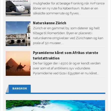
muligheder for at besøge Frankrig når AirFrance
åbner en ny rute fra København. Ruten er en
såkaldte sommerrute og flyves...
Naturskønne Zürich
Zürich er en gammel by, som daterer sig helt
tilbage til Romertiden. Byen er placeret i
naturskønne omgivelser ved Zürichsøen og kan
prale af 50 museer,...
Pyramiderne kåret som Afrikas største
turistattraktion
De har ligger der i 4500 år og er kendt verden
over som et af antikkens syv vidundere.
Pyramiderne ved Giza i Egypten er nu kåret...
BANGKOK