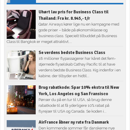
Uhørt lav pris for Business Class til
Thailand: Fra kr. 8.945,- t/r
Qatar Airways kører lige nu en kampagne med
gode priser – både på økonomiklasse og
business class. Specielt tilbuddet på Business
Class til Bangkok er meget attraktivt....
Se verdens bedste Business Class
18 millioner flypassagerer har kåret det fem-
stjernede flyselskab Cathay Pacific til at have
verdens bedste Business Class. Kig indenfor i en
kabine, der tilbyder en hidtil...
Brug rabatkode: Spar 10% ekstra til New
York, Los Angeles og San Fransisco
Pønser du på en tur til USA, så brug denne
rabatkode til at få yderligere 10% rabat på
flyrejser til USA og Canada. Se koden i...
AirFrance åbner ny rute fra Danmark
Den kommende sommer får danskerne nye