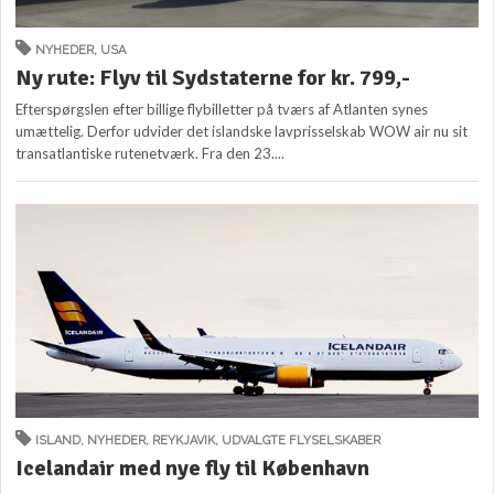
NYHEDER
,
USA
Ny rute: Flyv til Sydstaterne for kr. 799,-
Efterspørgslen efter billige flybilletter på tværs af Atlanten synes
umættelig. Derfor udvider det islandske lavprisselskab WOW air nu sit
transatlantiske rutenetværk. Fra den 23....
ISLAND
,
NYHEDER
,
REYKJAVIK
,
UDVALGTE FLYSELSKABER
Icelandair med nye fly til København