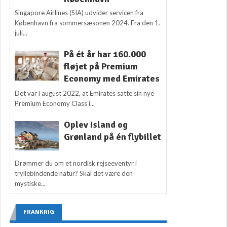
Singapore Airlines (SIA) udvider servicen fra
København fra sommersæsonen 2024. Fra den 1.
juli...
På ét år har 160.000
fløjet på Premium
Economy med Emirates
Det var i august 2022, at Emirates satte sin nye
Premium Economy Class i...
Oplev Island og
Grønland på én flybillet
Drømmer du om et nordisk rejseeventyr i
tryllebindende natur? Skal det være den
mystiske...
FRANKRIG