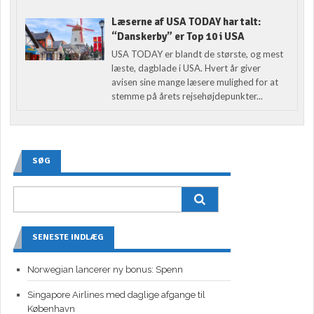
Læserne af USA TODAY har talt:
“Danskerby” er Top 10 i USA
USA TODAY er blandt de største, og mest
læste, dagblade i USA. Hvert år giver
avisen sine mange læsere mulighed for at
stemme på årets rejsehøjdepunkter...
SØG
SENESTE INDLÆG
Norwegian lancerer ny bonus: Spenn
Singapore Airlines med daglige afgange til
København