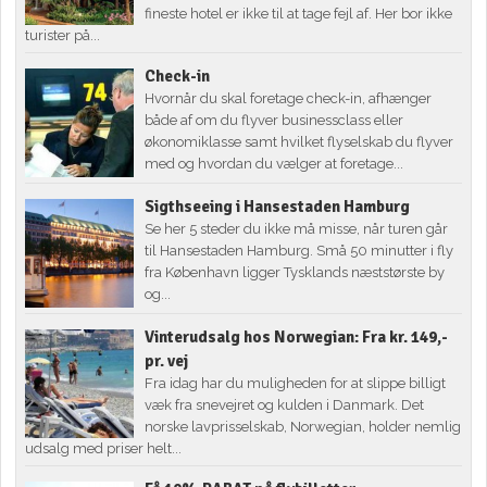
fineste hotel er ikke til at tage fejl af. Her bor ikke
turister på...
Check-in
Hvornår du skal foretage check-in, afhænger
både af om du flyver businessclass eller
økonomiklasse samt hvilket flyselskab du flyver
med og hvordan du vælger at foretage...
Sigthseeing i Hansestaden Hamburg
Se her 5 steder du ikke må misse, når turen går
til Hansestaden Hamburg. Små 50 minutter i fly
fra København ligger Tysklands næststørste by
og...
Vinterudsalg hos Norwegian: Fra kr. 149,-
pr. vej
Fra idag har du muligheden for at slippe billigt
væk fra snevejret og kulden i Danmark. Det
norske lavprisselskab, Norwegian, holder nemlig
udsalg med priser helt...