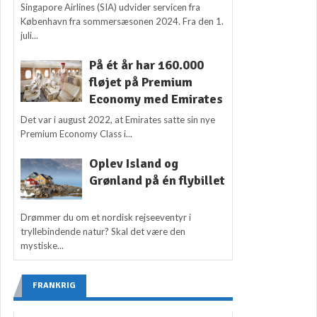
Singapore Airlines (SIA) udvider servicen fra
København fra sommersæsonen 2024. Fra den 1.
juli...
På ét år har 160.000
fløjet på Premium
Economy med Emirates
Det var i august 2022, at Emirates satte sin nye
Premium Economy Class i...
Oplev Island og
Grønland på én flybillet
Drømmer du om et nordisk rejseeventyr i
tryllebindende natur? Skal det være den
mystiske...
FRANKRIG