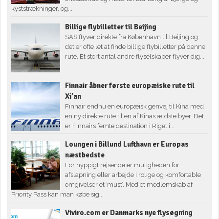
kyststrækninger, og...
Billige flybilletter til Beijing
SAS flyver direkte fra København til Beijing og
det er ofte let at finde billige flybilletter på denne
rute. Et stort antal andre flyselskaber flyver dig...
Finnair åbner første europæiske rute til
Xi’an
Finnair endnu en europæisk genvej til Kina med
en ny direkte rute til en af Kinas ældste byer. Det
er Finnairs femte destination i Riget i...
Loungen i Billund Lufthavn er Europas
næstbedste
For hyppigt rejsende er muligheden for
afslapning eller arbejde i rolige og komfortable
omgivelser et ’must’. Med et medlemskab af
Priority Pass kan man købe sig...
Viviro.com er Danmarks nye flysøgning