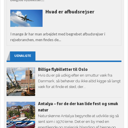
Hvad er afbudsrejser
I mange år har man arbejdet med begrebet afbudsrejser i
rejsebranchen, men findes de...
UDVALGTE
Billige flybilletter til Oslo
Hvis du er på udkig efter en smuttur væk fra
Danmark, så behøver du ikke altid kigge så langt
væk for at finde et sted, der...
Antalya – for de der kan lide fest og smuk
natur
Naturskønne Antalya begyndte at udvikle sig så
sent som i 1970’erne. Det er en by med en
enestående og malerisk blanding af bjerge og