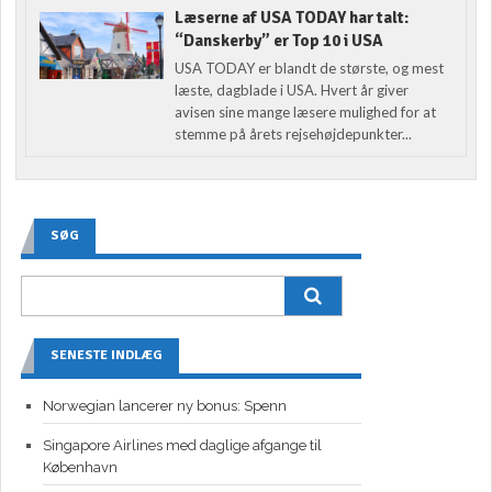
Læserne af USA TODAY har talt:
“Danskerby” er Top 10 i USA
USA TODAY er blandt de største, og mest
læste, dagblade i USA. Hvert år giver
avisen sine mange læsere mulighed for at
stemme på årets rejsehøjdepunkter...
SØG
SENESTE INDLÆG
Norwegian lancerer ny bonus: Spenn
Singapore Airlines med daglige afgange til
København