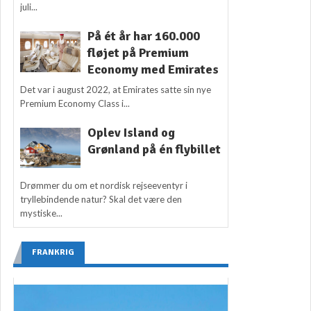
juli...
På ét år har 160.000
fløjet på Premium
Economy med Emirates
Det var i august 2022, at Emirates satte sin nye
Premium Economy Class i...
Oplev Island og
Grønland på én flybillet
Drømmer du om et nordisk rejseeventyr i
tryllebindende natur? Skal det være den
mystiske...
FRANKRIG