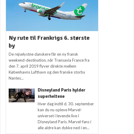
Ny rute til Frankrigs 6. største
by
De rejselystne danskere får en ny fransk
weekend-destination, når Transavia France fra
den 7. april 2019 flyver direkte mellem
Københavns Lufthavn og den franske storby
Nantes...
Disneyland Paris hylder
superheltene
Hver dag indtil d. 30. september
kan du nu opleve Marvel-
universet i levende live i
Disneyland Paris. Marvel-fans i
alle aldre kan dykke ned i en...