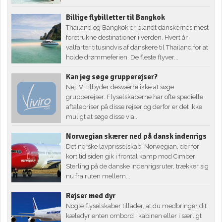
Billige flybilletter til Bangkok
Thailand og Bangkok er blandt danskernes mest
foretrukne destinationer i verden. Hvert år
valfarter titusindvis af danskere til Thailand for at
holde drømmeferien. De fleste flyver...
Kan jeg søge grupperejser?
Nej. Vi tilbyder desværre ikke at søge
grupperejser. Flyselskaberne har ofte specielle
aftalepriser på disse rejser og derfor er det ikke
muligt at søge disse via...
Norwegian skærer ned på dansk indenrigs
Det norske lavprisselskab, Norwegian, der for
kort tid siden gik i frontal kamp mod Cimber
Sterling på de danske indenrigsruter, trækker sig
nu fra ruten mellem...
Rejser med dyr
Nogle flyselskaber tillader, at du medbringer dit
kæledyr enten ombord i kabinen eller i særligt