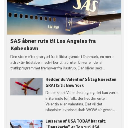
SAS åbner rute til Los Angeles fra
København
Den store efterspørgsel fra fritidsrejsende i Danmark, en mere
attraktiv tidstabel medvirker til, at ruten bliver en del af
trafikprogrammet fremover fra Kastrup. Der bliver seks...
Hedder du Valentin? Så tag kæresten
GRATIS til New York
Det er snart Valentins dag, og det kan være
irriterende for folk, der hedder enten
Valentin eller Valentina. Det vil det
islandske lavprisselskab WOW air gerne...
Læserne af USA TODAY har talt:
“Danskerby” er Top 10 i USA