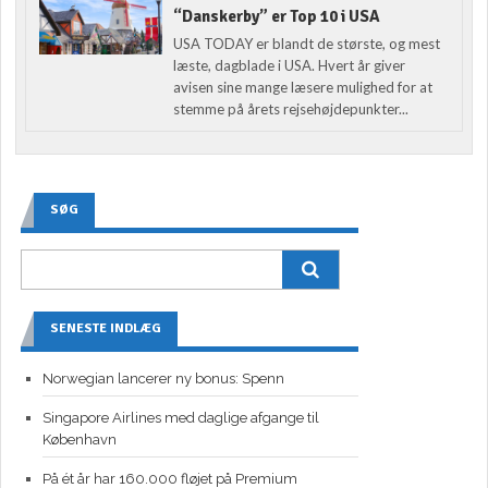
“Danskerby” er Top 10 i USA
USA TODAY er blandt de største, og mest
læste, dagblade i USA. Hvert år giver
avisen sine mange læsere mulighed for at
stemme på årets rejsehøjdepunkter...
SØG
SENESTE INDLÆG
Norwegian lancerer ny bonus: Spenn
Singapore Airlines med daglige afgange til
København
På ét år har 160.000 fløjet på Premium