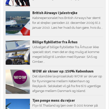
British Airways i julestrejke
Kabinepersonalet hos British Airways har stemt
for at strejke i perioden 22. december 2009 til 2.
januar 2010. Læs her hvad du kan gøre, hvis du...
Billige flybilletter fra Århus
Udvalget af billige flybilletter fra Århus er ikke
specielt stort, men det er dog mulig at komme
meget billigt til London med Ryanair. SAS og
Cimber...
WOW air skruer op: 150% København
Det islandske lavprisselskab WOW air skruer op
for flyvningerne mellem København og
Reykjavik. Selskabet vil gå fra fire til ti ugentlige
afgange mellem Danmark og Island.
Tjen penge mens du rejser
Flyv til Thailand og tjen over 6.000 kroner på