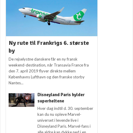
Ny rute til Frankrigs 6. største
by
De rejselystne danskere får en ny fransk
weekend-destination, når Transavia France fra
den 7. april 2019 flyver direkte mellem
Københavns Lufthavn og den franske storby
Nantes...
Disneyland Paris hylder
superheltene
Hver dag indtil d. 30. september
kan du nu opleve Marvel-
universet i levende live i
Disneyland Paris. Marvel-fans i
alle aldre kan dykke ned i en...