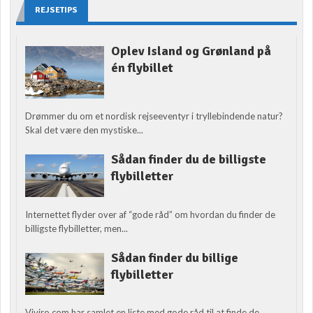
REJSETIPS
Oplev Island og Grønland på
én flybillet
Drømmer du om et nordisk rejseeventyr i tryllebindende natur?
Skal det være den mystiske...
Sådan finder du de billigste
flybilletter
Internettet flyder over af “gode råd” om hvordan du finder de
billigste flybilletter, men...
Sådan finder du billige
flybilletter
Viviro.com har samlet en liste med gode råd til at finde de