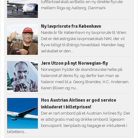
luftfartsselskab airBaltic en ny direkte flyrute
mellem Riga og Aalborg, Danmark.
Ny lavprisrute fra København
Næste år får København ny lavprisrute til Wien.
Det er det østrigske lavprisselskab NIKI, der vil
flyve billigt til Østrigs hovedstad. Manden bag
selskabet er den...
Jørn Utzon på nyt Norwegian-fly
Norwegian hylder de skandinaviske helte på
haleroret af deres fly, og derfor kan man se
haleror med bl.a. Georg Brandes, H.C. Andersen,
Karen Blixen og nu...
Hos Austrian Airlines er god service
inkluderet i billetprisen!
Der er rart ombord på et Austrian Airlines fly. Der
er altid gratis mad og drikke ombord, ligesom
bonuspoint, benplads og bagage er inkluderet i
billettens...