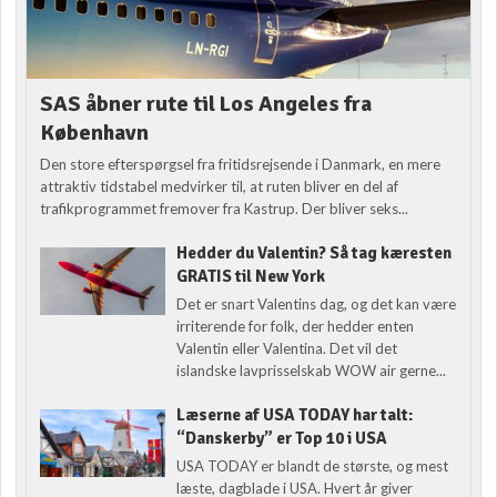
SAS åbner rute til Los Angeles fra
København
Den store efterspørgsel fra fritidsrejsende i Danmark, en mere
attraktiv tidstabel medvirker til, at ruten bliver en del af
trafikprogrammet fremover fra Kastrup. Der bliver seks...
Hedder du Valentin? Så tag kæresten
GRATIS til New York
Det er snart Valentins dag, og det kan være
irriterende for folk, der hedder enten
Valentin eller Valentina. Det vil det
islandske lavprisselskab WOW air gerne...
Læserne af USA TODAY har talt:
“Danskerby” er Top 10 i USA
USA TODAY er blandt de største, og mest
læste, dagblade i USA. Hvert år giver