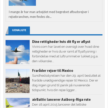
I mange år har man arbejdet med begrebet afbudsrejser i
rejsebranchen, men findes de...
UDVALGTE
Dine rettigheder hvis dit fly er aflyst
Viviro.com har lavet en oversigt over hvad dine
rettigheder er hvis du er ramt af flyaflysning i
forbindelse med at luftrummet er lukket p.g.a.
den vilkanske...
Fraråder rejser til Mexico
Sundhedsstyrelsen har den 29. april besluttet at
fraråde unødigvendige rejser til Mexico. Der er
dog ingen grund til panik på nuværende
tidspunkt, hvis din rejse ligger...
airBaltic lancerer Aalborg-Riga rute
Den 18.april 2015 lancerer det lettiske