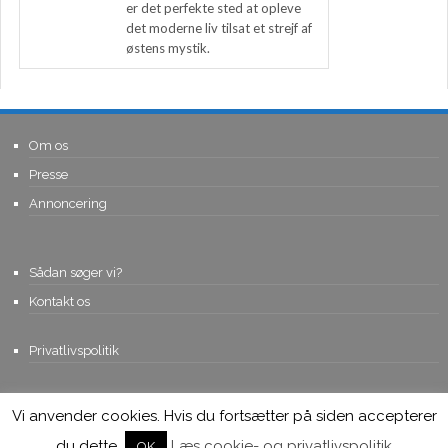
er det perfekte sted at opleve
det moderne liv tilsat et strejf af
østens mystik.
Om os
Presse
Annoncering
Sådan søger vi?
Kontakt os
Privatlivspolitik
Vi anvender cookies. Hvis du fortsætter på siden accepterer
© Copyright 2015, Viviro.com ApS
- Alle rettigheder forbeholdes. Vi
tager forbehold for fejlagtige priser.
du dette.
Læs cookie- og privatlivspolitik
OK