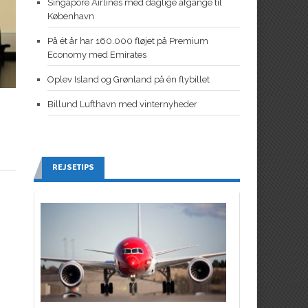
Singapore Airlines med daglige afgange til
København
På ét år har 160.000 fløjet på Premium
Economy med Emirates
Oplev Island og Grønland på én flybillet
Billund Lufthavn med vinternyheder
REJSETIPS