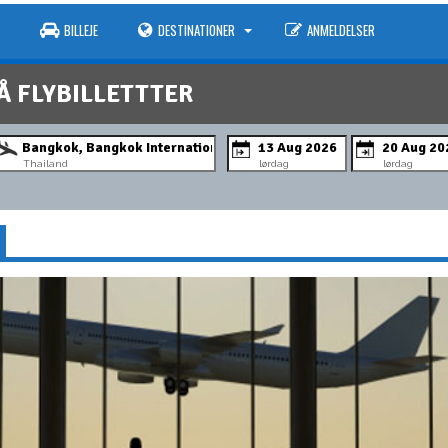
BILLEJE
DESTINATIONER
ANMELDELSER
Å FLYBILLETTTER
Thailand
lørdag
lørdag