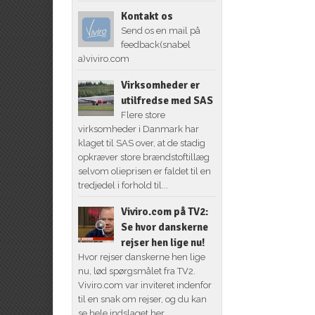
Kontakt os
Send os en mail på
feedback(snabel
a)viviro.com
Virksomheder er
utilfredse med SAS
Flere store
virksomheder i Danmark har
klaget til SAS over, at de stadig
opkræver store brændstoftillæg
selvom olieprisen er faldet til en
tredjedel i forhold til...
Viviro.com på TV2:
Se hvor danskerne
rejser hen lige nu!
Hvor rejser danskerne hen lige
nu, lød spørgsmålet fra TV2.
Viviro.com var inviteret indenfor
til en snak om rejser, og du kan
se hele indslaget her,...