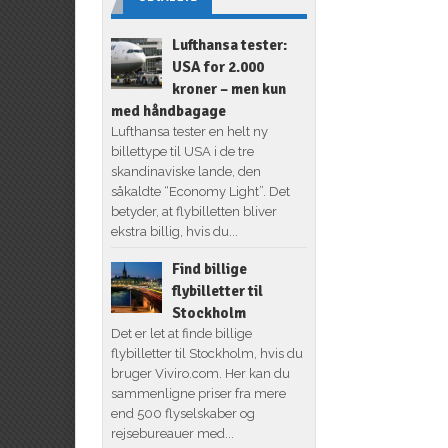
Lufthansa tester:
USA for 2.000
kroner – men kun
med håndbagage
Lufthansa tester en helt ny
billettype til USA i de tre
skandinaviske lande, den
såkaldte “Economy Light”. Det
betyder, at flybilletten bliver
ekstra billig, hvis du...
Find billige
flybilletter til
Stockholm
Det er let at finde billige
flybilletter til Stockholm, hvis du
bruger Viviro.com. Her kan du
sammenligne priser fra mere
end 500 flyselskaber og
rejsebureauer med...