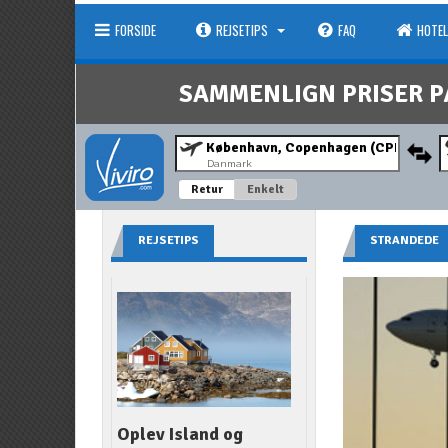
FORSIDE
REJSETIPS
FAQ
HOTEL
SAMMENLIGN PRISER P
Danmark
Retur
Enkelt
REJSETIPS
STRANDEDE
Oplev Island og