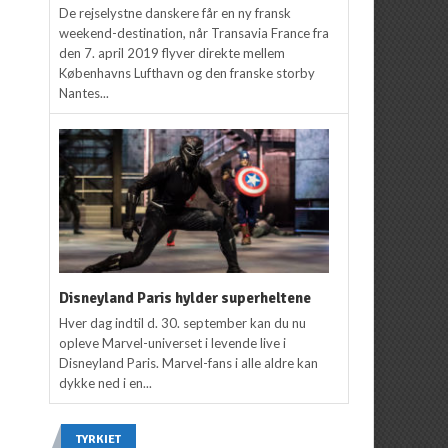
De rejselystne danskere får en ny fransk
weekend-destination, når Transavia France fra
den 7. april 2019 flyver direkte mellem
Københavns Lufthavn og den franske storby
Nantes...
Disneyland Paris hylder superheltene
Hver dag indtil d. 30. september kan du nu
opleve Marvel-universet i levende live i
Disneyland Paris. Marvel-fans i alle aldre kan
dykke ned i en...
TYRKIET