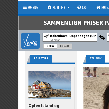
FORSIDE
REJSETIPS
FAQ
HOTEL
SAMMENLIGN PRISER P
Danmark
Retur
Enkelt
REJSETIPS
TEL AVIV
Oplev Island og