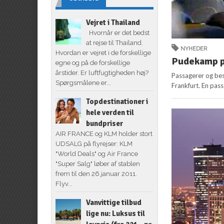
Vejret i Thailand
Hvornår er det bedst
at rejse til Thailand.
NYHEDER
Hvordan er vejret i de forskellige
Pudekamp på
egne og på de forskellige
årstider. Er luftfugtigheden høj?
Passagerer og bes
Spørgsmålene er...
Frankfurt. En pass
Topdestinationer i
hele verden til
bundpriser
AIR FRANCE og KLM holder stort
UDSALG på flyrejser: KLM
"World Deals" og Air France
"Super Salg" løber af stablen
frem til den 26.januar 2011.
Flyv...
Vanvittige tilbud
lige nu: Luksus til