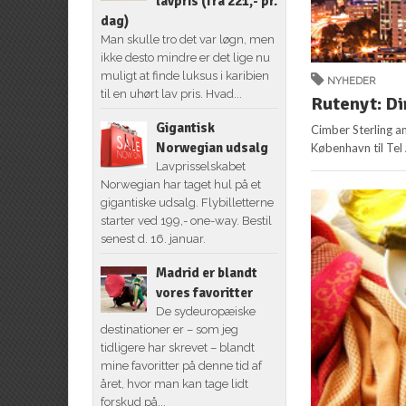
lavpris (fra 221,- pr.
dag)
Man skulle tro det var løgn, men
ikke desto mindre er det lige nu
muligt at finde luksus i karibien
NYHEDER
til en uhørt lav pris. Hvad...
Rutenyt: Dir
Gigantisk
Cimber Sterling an
Norwegian udsalg
København til Tel 
Lavprisselskabet
Norwegian har taget hul på et
gigantiske udsalg. Flybilletterne
starter ved 199,- one-way. Bestil
senest d. 16. januar.
Madrid er blandt
vores favoritter
De sydeuropæiske
destinationer er – som jeg
tidligere har skrevet – blandt
mine favoritter på denne tid af
året, hvor man kan tage lidt
forskud på...