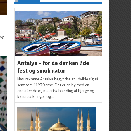
 og
Antalya – for de der kan lide
fest og smuk natur
Naturskønne Antalya begyndte at udvikle sig så
sent som i 1970’erne. Det er en by med en
enestående og malerisk blanding af bjerge og
kyststrækninger, og...