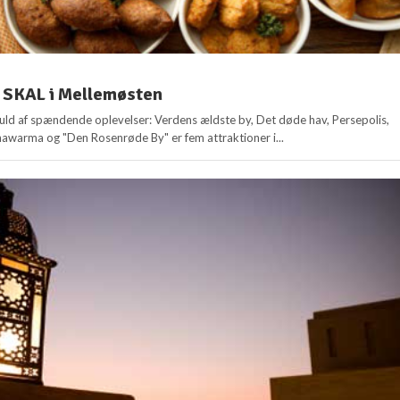
u SKAL i Mellemøsten
uld af spændende oplevelser: Verdens ældste by, Det døde hav, Persepolis,
awarma og "Den Rosenrøde By" er fem attraktioner i...