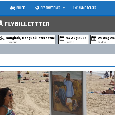
BILLEJE
DESTINATIONER
ANMELDELSER
Å FLYBILLETTTER
Thailand
lørdag
lørdag