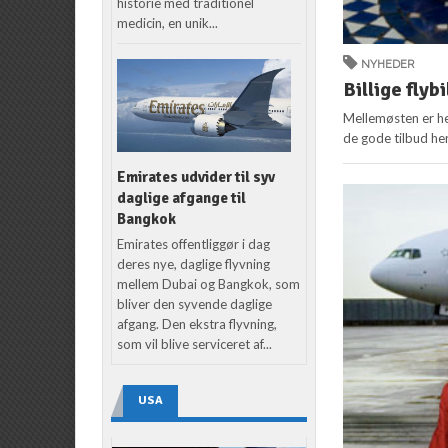
historie med traditionel
medicin, en unik...
NYHEDER
Billige flyb
Mellemøsten er hel
de gode tilbud he
Emirates udvider til syv
daglige afgange til
Bangkok
Emirates offentliggør i dag
deres nye, daglige flyvning
mellem Dubai og Bangkok, som
bliver den syvende daglige
afgang. Den ekstra flyvning,
som vil blive serviceret af...
USA