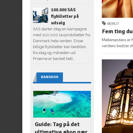
100.000 SAS
flybilletter på
udsalg
BEIRUT
SAS starter idag en kampagne
Fem ting d
med 100.000 lavprisbilletter fra
Mellemøstens er f
Danmark hele verden. Disse
verdens bedste sh
billige flybilletter kan bestilles
fra idag og måneden ud.
Priserne er banket helt...
BANGKOK
Guide: Tag på det
ultimative øhop nær