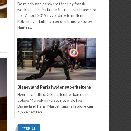
De rejselystne danskere får en ny fransk
weekend-destination, når Transavia France fra
den 7. april 2019 flyver direkte mellem
Københavns Lufthavn og den franske storby
Nantes...
Disneyland Paris hylder superheltene
Hver dag indtil d. 30. september kan du nu
opleve Marvel-universet i levende live i
Disneyland Paris. Marvel-fans i alle aldre kan
dykke ned i en...
TYRKIET