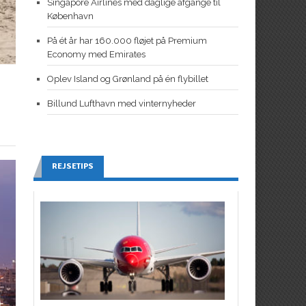
Singapore Airlines med daglige afgange til
København
På ét år har 160.000 fløjet på Premium
Economy med Emirates
Oplev Island og Grønland på én flybillet
Billund Lufthavn med vinternyheder
REJSETIPS