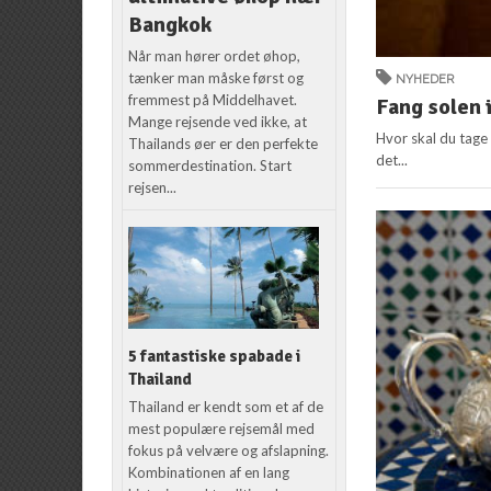
Bangkok
Når man hører ordet øhop,
tænker man måske først og
NYHEDER
fremmest på Middelhavet.
Fang solen 
Mange rejsende ved ikke, at
Hvor skal du tage 
Thailands øer er den perfekte
det...
sommerdestination. Start
rejsen...
5 fantastiske spabade i
Thailand
Thailand er kendt som et af de
mest populære rejsemål med
fokus på velvære og afslapning.
Kombinationen af en lang