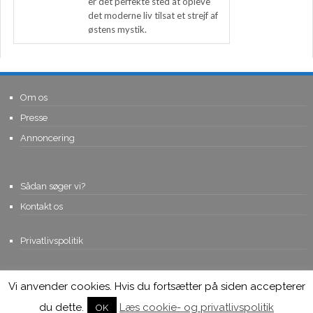
er det perfekte sted at opleve
det moderne liv tilsat et strejf af
østens mystik.
Om os
Presse
Annoncering
Sådan søger vi?
Kontakt os
Privatlivspolitik
Vi anvender cookies. Hvis du fortsætter på siden accepterer
© Copyright 2015, Viviro.com ApS
- Alle rettigheder forbeholdes. Vi
tager forbehold for fejlagtige priser.
du dette.
Læs cookie- og privatlivspolitik
OK