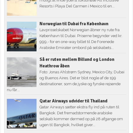
muligt at finde yderst luksuriøse All Inclusive
Resorts i Playa Del Carmen i Mexico til en...
Norwegian til Dubai fra København
Lavprisselskabet Norwegian åbner ny rute fra
København til Dubai. Priserne begynder ved kr.
999,- for en one-way billet til De Forenede
Arabiske Emirater ombord på selskabets...
Så er ruten mellem Billund og London
Heathrow åben
Foto: Jonas Ahlstrøm Sydney, Mexico City, Dubai
og Buenos Aires. Det er blot nogle af de 199
destinationer, som de jyske og fynske rejsende
nu får...
Qatar Airways udvider til Thailand
Qatar Airways sætter ekstra fly ind på ruten til
Bangkok. Det fremadstormende arabiske
selskab kommer dermed op på 28 afgange om
ugen til Bangkok, hvilket giver...