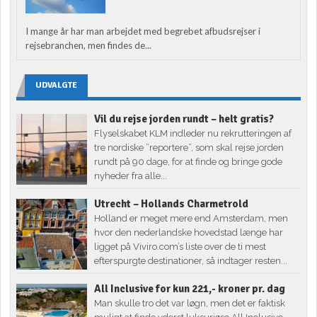
I mange år har man arbejdet med begrebet afbudsrejser i
rejsebranchen, men findes de...
UDVALGTE
Vil du rejse jorden rundt – helt gratis?
Flyselskabet KLM indleder nu rekrutteringen af
tre nordiske ”reportere”, som skal rejse jorden
rundt på 90 dage, for at finde og bringe gode
nyheder fra alle...
Utrecht – Hollands Charmetrold
Holland er meget mere end Amsterdam, men
hvor den nederlandske hovedstad længe har
ligget på Viviro.com’s liste over de ti mest
efterspurgte destinationer, så indtager resten...
All Inclusive for kun 221,- kroner pr. dag
Man skulle tro det var løgn, men det er faktisk