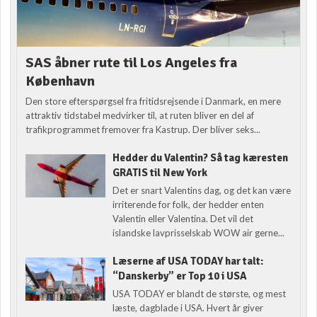
SAS åbner rute til Los Angeles fra
København
Den store efterspørgsel fra fritidsrejsende i Danmark, en mere
attraktiv tidstabel medvirker til, at ruten bliver en del af
trafikprogrammet fremover fra Kastrup. Der bliver seks...
Hedder du Valentin? Så tag kæresten
GRATIS til New York
Det er snart Valentins dag, og det kan være
irriterende for folk, der hedder enten
Valentin eller Valentina. Det vil det
islandske lavprisselskab WOW air gerne...
Læserne af USA TODAY har talt:
“Danskerby” er Top 10 i USA
USA TODAY er blandt de største, og mest
læste, dagblade i USA. Hvert år giver