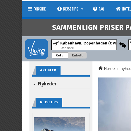
FORSIDE
REJSETIPS
FAQ
HOTEL
SAMMENLIGN PRISER P
Danmark
Retur
Enkelt
Home
»
nyhe
ARTIKLER
Nyheder
REJSETIPS