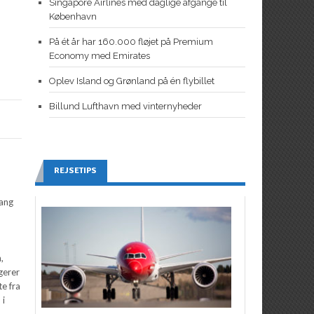
Singapore Airlines med daglige afgange til
København
På ét år har 160.000 fløjet på Premium
Economy med Emirates
Oplev Island og Grønland på én flybillet
Billund Lufthavn med vinternyheder
REJSETIPS
gang
,
gerer
te fra
 i