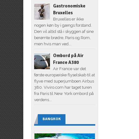
Gastronomiske
Bruxelles
Bruxelles er ikke
nogen køn by i gængs forstand.
Den vil altid stå i skyggen af sine
berømte brødre, Paris og Rom,
men hvis man ved...
Ombord på Air
France A380
Air France var det
første europæiske flyselskab til at
flyve med superjumboen Airbus
380. Viviro.com har taget turen
fra Paris til New York ombord på
verdens...
BANGKOK