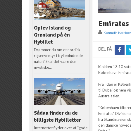
Emirates 
Oplev Island og
Kenneth Karskov
Grønland på én
flybillet
DEL PÅ
Drømmer du om et nordisk
rejseeventyr i tryllebindende
natur? Skal det være den
Klokken 13.10 satt
mystiske...
København Emirates
Fra i dag er Køben
til Dubai og nem vi
Australasien.
”København tilføre
Sådan finder du de
Emirates’ Division
billigste flybilletter
fra Skandinavien ska
den danske hovedst
Internettet flyder over af “gode
Dubai.”