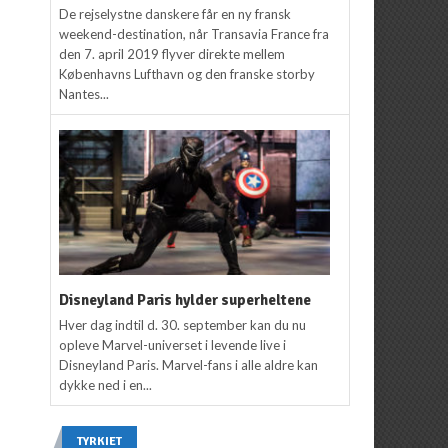
De rejselystne danskere får en ny fransk
weekend-destination, når Transavia France fra
den 7. april 2019 flyver direkte mellem
Københavns Lufthavn og den franske storby
Nantes...
Disneyland Paris hylder superheltene
Hver dag indtil d. 30. september kan du nu
opleve Marvel-universet i levende live i
Disneyland Paris. Marvel-fans i alle aldre kan
dykke ned i en...
TYRKIET