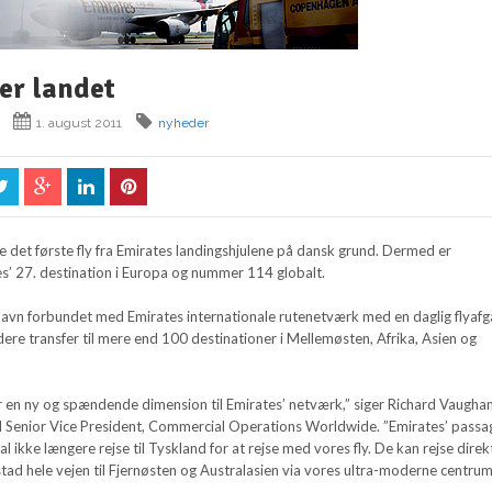
er landet
1. august 2011
nyheder
e det første fly fra Emirates landingshjulene på dansk grund. Dermed er
’ 27. destination i Europa og nummer 114 globalt.
havn forbundet med Emirates internationale rutenetværk med en daglig flyaf
dere transfer til mere end 100 destinationer i Mellemøsten, Afrika, Asien og
r en ny og spændende dimension til Emirates’ netværk,” siger Richard Vaughan
al Senior Vice President, Commercial Operations Worldwide. ”Emirates’ passa
l ikke længere rejse til Tyskland for at rejse med vores fly. De kan rejse direk
ad hele vejen til Fjernøsten og Australasien via vores ultra-moderne centrum