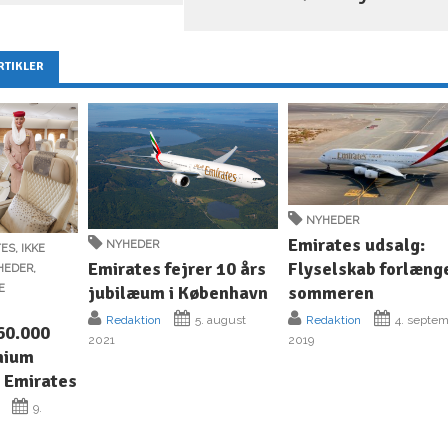
RTIKLER
NYHEDER
Emirates udsalg:
NYHEDER
TES
,
IKKE
Flyselskab forlæng
Emirates fejrer 10 års
HEDER
,
sommeren
E
jubilæum i København
Redaktion
4. septe
Redaktion
5. august
160.000
2019
2021
emium
 Emirates
9.