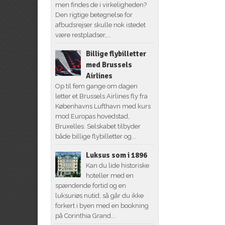
men findes de i virkeligheden?
Den rigtige betegnelse for
afbudsrejser skulle nok istedet
være restpladser,...
Billige flybilletter
med Brussels
Airlines
Op til fem gange om dagen
letter et Brussels Airlines fly fra
Københavns Lufthavn med kurs
mod Europas hovedstad,
Bruxelles. Selskabet tilbyder
både billige flybilletter og...
Luksus som i 1896
Kan du lide historiske
hoteller med en
spændende fortid og en
luksuriøs nutid, så går du ikke
forkert i byen med en bookning
på Corinthia Grand...