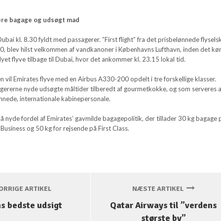
ere bagage og udsøgt mad
ubai kl. 8.30 fyldt med passagerer. ”First flight” fra det prisbelønnede flysels
, blev hilst velkommen af vandkanoner i Københavns Lufthavn, inden det kørt
flyet flyve tilbage til Dubai, hvor det ankommer kl. 23.15 lokal tid.
vil Emirates flyve med en Airbus A330-200 opdelt i tre forskellige klasser.
ererne nyde udsøgte måltider tilberedt af gourmetkokke, og som serveres a
nnede, internationale kabinepersonale.
å nyde fordel af Emirates’ gavmilde bagagepolitik, der tillader 30 kg bagage 
usiness og 50 kg for rejsende på First Class.
RRIGE ARTIKEL
NÆSTE ARTIKEL
s bedste udsigt
Qatar Airways til ”verdens
største by”