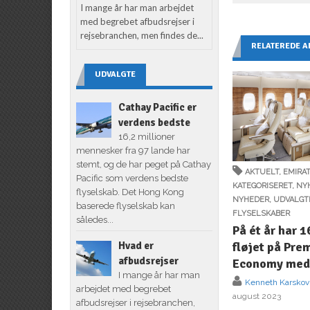
I mange år har man arbejdet
med begrebet afbudsrejser i
rejsebranchen, men findes de...
RELATEREDE A
UDVALGTE
Cathay Pacific er
verdens bedste
16,2 millioner
mennesker fra 97 lande har
stemt, og de har peget på Cathay
AKTUELT
,
EMIRA
Pacific som verdens bedste
KATEGORISERET
,
NY
flyselskab. Det Hong Kong
NYHEDER
,
UDVALGT
baserede flyselskab kan
FLYSELSKABER
således...
På ét år har 
fløjet på Pr
Hvad er
afbudsrejser
Economy med
I mange år har man
Kenneth Karskov
arbejdet med begrebet
august 2023
afbudsrejser i rejsebranchen,