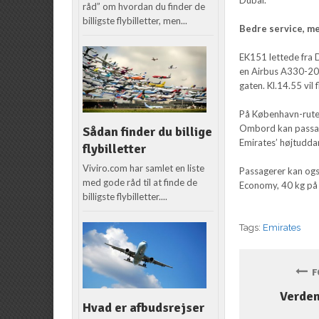
råd” om hvordan du finder de
billigste flybilletter, men...
Bedre service, m
EK151 lettede fra D
en Airbus A330-200
gaten. Kl.14.55 vil 
På København-ruten 
Ombord kan passag
Sådan finder du billige
Emirates’ højtudda
flybilletter
Viviro.com har samlet en liste
Passagerer kan ogs
med gode råd til at finde de
Economy, 40 kg på B
billigste flybilletter....
Tags:
Emirates
FO
Verden
Hvad er afbudsrejser