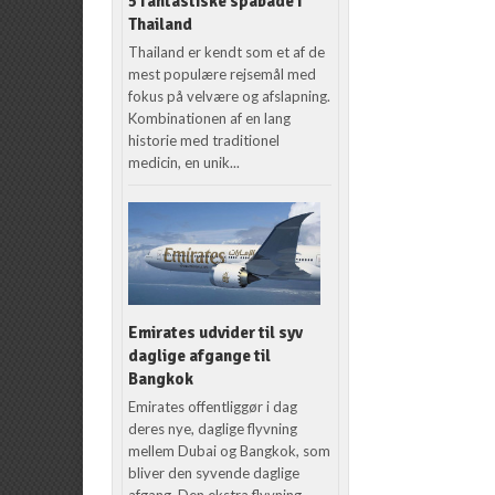
5 fantastiske spabade i
Thailand
Thailand er kendt som et af de
mest populære rejsemål med
fokus på velvære og afslapning.
Kombinationen af en lang
historie med traditionel
medicin, en unik...
Emirates udvider til syv
daglige afgange til
Bangkok
Emirates offentliggør i dag
deres nye, daglige flyvning
mellem Dubai og Bangkok, som
bliver den syvende daglige
afgang. Den ekstra flyvning,