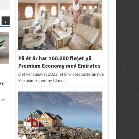
På ét år har 160.000 fløjet på
Premium Economy med Emirates
NYHEDER
NYHEDER
Det var i august 2022, at Emirates satte sin nye
Emirates har verdens
500 heste tager flyet
I
Premium Economy Class i...
N
er
bedste First Class
til USA
Redaktion
13. april 2019
Redaktion
7. september
2018
mber