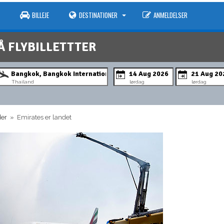
BILLEJE
DESTINATIONER
ANMELDELSER
Å FLYBILLETTTER
Thailand
lørdag
lørdag
der
» Emirates er landet