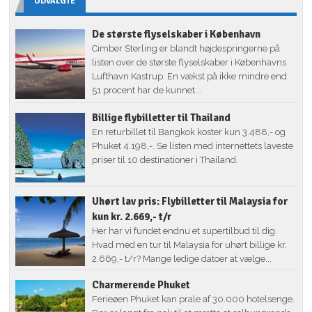
UDVALGTE
De største flyselskaber i København
Cimber Sterling er blandt højdespringerne på
listen over de største flyselskaber i Københavns
Lufthavn Kastrup. En vækst på ikke mindre end
51 procent har de kunnet...
Billige flybilletter til Thailand
En returbillet til Bangkok koster kun 3.488,- og
Phuket 4.198,-. Se listen med internettets laveste
priser til 10 destinationer i Thailand.
Uhørt lav pris: Flybilletter til Malaysia for
kun kr. 2.669,- t/r
Her har vi fundet endnu et supertilbud til dig.
Hvad med en tur til Malaysia for uhørt billige kr.
2.669,- t/r? Mange ledige datoer at vælge...
Charmerende Phuket
Ferieøen Phuket kan prale af 30.000 hotelsenge.