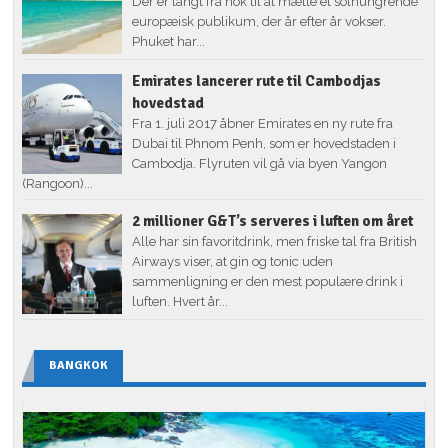
Der er langt fra nok til at mætte et solhungrende
europæisk publikum, der år efter år vokser.
Phuket har...
Emirates lancerer rute til Cambodjas
hovedstad
Fra 1. juli 2017 åbner Emirates en ny rute fra
Dubai til Phnom Penh, som er hovedstaden i
Cambodja. Flyruten vil gå via byen Yangon
(Rangoon)...
2 millioner G&T’s serveres i luften om året
Alle har sin favoritdrink, men friske tal fra British
Airways viser, at gin og tonic uden
sammenligning er den mest populære drink i
luften. Hvert år...
BANGKOK