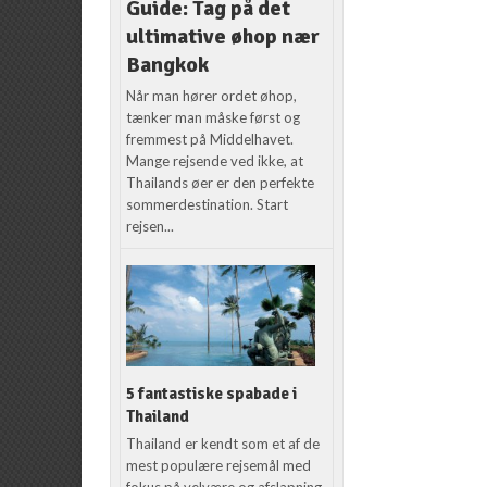
Guide: Tag på det
ultimative øhop nær
Bangkok
Når man hører ordet øhop,
tænker man måske først og
fremmest på Middelhavet.
Mange rejsende ved ikke, at
Thailands øer er den perfekte
sommerdestination. Start
rejsen...
5 fantastiske spabade i
Thailand
Thailand er kendt som et af de
mest populære rejsemål med
fokus på velvære og afslapning.