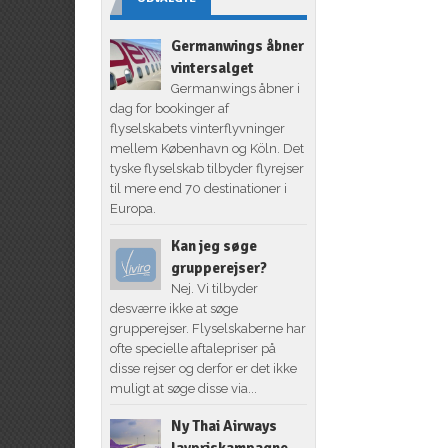
Germanwings åbner
vintersalget
Germanwings åbner i
dag for bookinger af
flyselskabets vinterflyvninger
mellem København og Köln. Det
tyske flyselskab tilbyder flyrejser
til mere end 70 destinationer i
Europa.
Kan jeg søge
grupperejser?
Nej. Vi tilbyder
desværre ikke at søge
grupperejser. Flyselskaberne har
ofte specielle aftalepriser på
disse rejser og derfor er det ikke
muligt at søge disse via...
Ny Thai Airways
lavpriskampagne