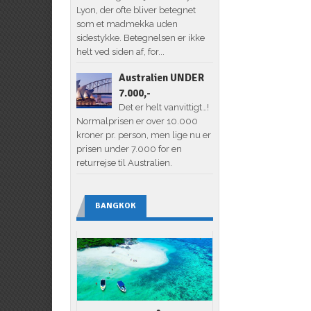
Lyon, der ofte bliver betegnet
som et madmekka uden
sidestykke. Betegnelsen er ikke
helt ved siden af, for...
Australien UNDER
7.000,-
Det er helt vanvittigt…!
Normalprisen er over 10.000
kroner pr. person, men lige nu er
prisen under 7.000 for en
returrejse til Australien.
BANGKOK