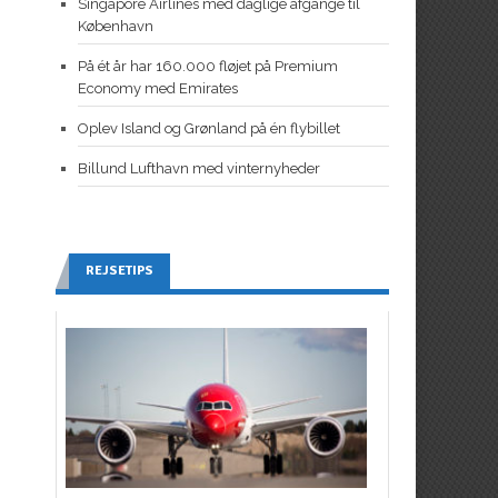
Singapore Airlines med daglige afgange til
København
På ét år har 160.000 fløjet på Premium
Economy med Emirates
Oplev Island og Grønland på én flybillet
Billund Lufthavn med vinternyheder
REJSETIPS