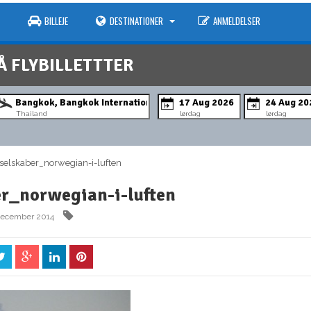
BILLEJE
DESTINATIONER
ANMELDELSER
Å FLYBILLETTTER
Thailand
lørdag
lørdag
elskaber_norwegian-i-luften
er_norwegian-i-luften
 december 2014