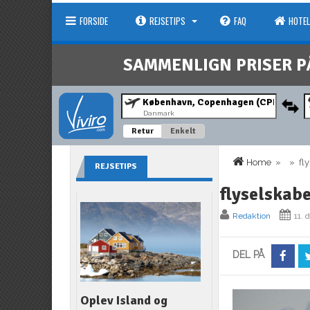
FORSIDE
REJSETIPS
FAQ
HOTEL
SAMMENLIGN PRISER P
Danmark
Retur
Enkelt
Home
» » flys
REJSETIPS
flyselskab
Redaktion
11.
DEL PÅ
Oplev Island og