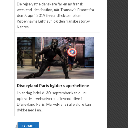
De rejselystne danskere får en ny fransk
weekend-destination, når Transavia France fra
den 7. april 2019 flyver direkte mellem
Københavns Lufthavn og den franske storby
Nantes...
Disneyland Paris hylder superheltene
Hver dag indtil d. 30. september kan du nu
opleve Marvel-universet i levende live i
Disneyland Paris. Marvel-fans i alle aldre kan
dykke ned i en...
TYRKIET