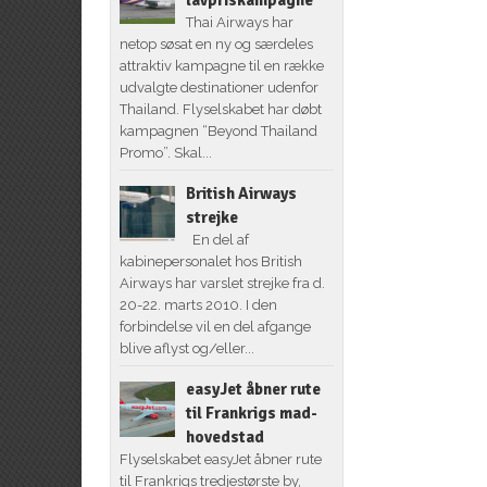
Thai Airways har
netop søsat en ny og særdeles
attraktiv kampagne til en række
udvalgte destinationer udenfor
Thailand. Flyselskabet har døbt
kampagnen “Beyond Thailand
Promo”. Skal...
British Airways
strejke
En del af
kabinepersonalet hos British
Airways har varslet strejke fra d.
20-22. marts 2010. I den
forbindelse vil en del afgange
blive aflyst og/eller...
easyJet åbner rute
til Frankrigs mad-
hovedstad
Flyselskabet easyJet åbner rute
til Frankrigs tredjestørste by,