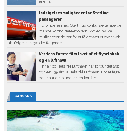
er en af...
Indsigelsesmuligheder for Sterling
passagerer
I forbindelse med Sterlings konkurs efterspørger
mange kortholdere et overblik over, hvilke
muligheder de har for at få dækket et eventuelt
tab. Ifølge PBS gælder følgende...
Verdens første film lavet af et flyselskab
og en lufthavn
Finnair og Helsinki Lufthavn har forbundet Øst
og Vest i 35 år via Helsinki Lufthavn. For at fejre
dette har de to udgivet en kortfilm –...
BANGKOK