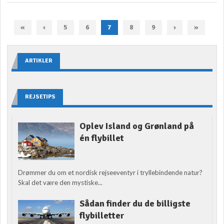
«
‹
5
6
7
8
9
›
»
ARTIKLER
REJSETIPS
Oplev Island og Grønland på
én flybillet
Drømmer du om et nordisk rejseeventyr i tryllebindende natur?
Skal det være den mystiske...
Sådan finder du de billigste
flybilletter