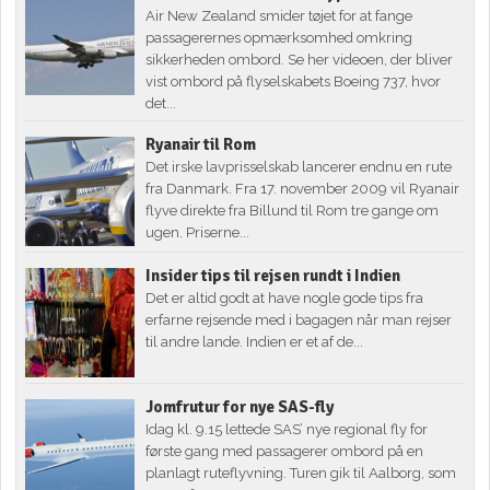
Air New Zealand smider tøjet for at fange
passagerernes opmærksomhed omkring
sikkerheden ombord. Se her videoen, der bliver
vist ombord på flyselskabets Boeing 737, hvor
det...
Ryanair til Rom
Det irske lavprisselskab lancerer endnu en rute
fra Danmark. Fra 17. november 2009 vil Ryanair
flyve direkte fra Billund til Rom tre gange om
ugen. Priserne...
Insider tips til rejsen rundt i Indien
Det er altid godt at have nogle gode tips fra
erfarne rejsende med i bagagen når man rejser
til andre lande. Indien er et af de...
Jomfrutur for nye SAS-fly
Idag kl. 9.15 lettede SAS’ nye regional fly for
første gang med passagerer ombord på en
planlagt ruteflyvning. Turen gik til Aalborg, som