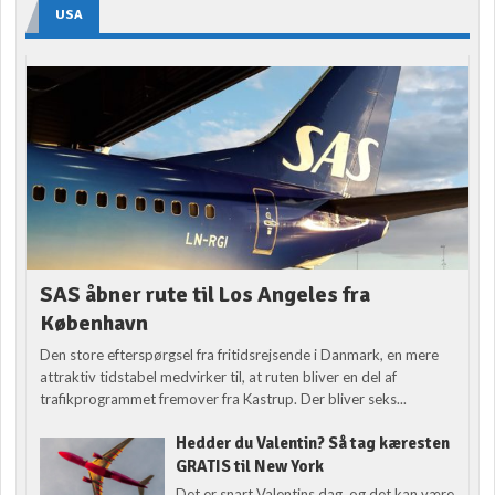
USA
SAS åbner rute til Los Angeles fra
København
Den store efterspørgsel fra fritidsrejsende i Danmark, en mere
attraktiv tidstabel medvirker til, at ruten bliver en del af
trafikprogrammet fremover fra Kastrup. Der bliver seks...
Hedder du Valentin? Så tag kæresten
GRATIS til New York
Det er snart Valentins dag, og det kan være