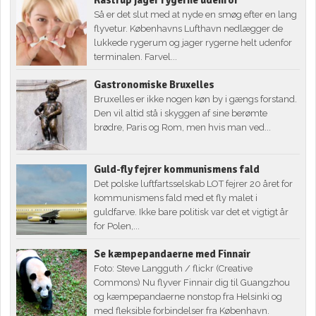
Kastrup jager rygerne udenfor
Så er det slut med at nyde en smøg efter en lang
flyvetur. Københavns Lufthavn nedlægger de
lukkede rygerum og jager rygerne helt udenfor
terminalen. Farvel...
Gastronomiske Bruxelles
Bruxelles er ikke nogen køn by i gængs forstand.
Den vil altid stå i skyggen af sine berømte
brødre, Paris og Rom, men hvis man ved...
Guld-fly fejrer kommunismens fald
Det polske luftfartsselskab LOT fejrer 20 året for
kommunismens fald med et fly malet i
guldfarve. Ikke bare politisk var det et vigtigt år
for Polen,...
Se kæmpepandaerne med Finnair
Foto: Steve Langguth / flickr (Creative
Commons) Nu flyver Finnair dig til Guangzhou
og kæmpepandaerne nonstop fra Helsinki og
med fleksible forbindelser fra København.