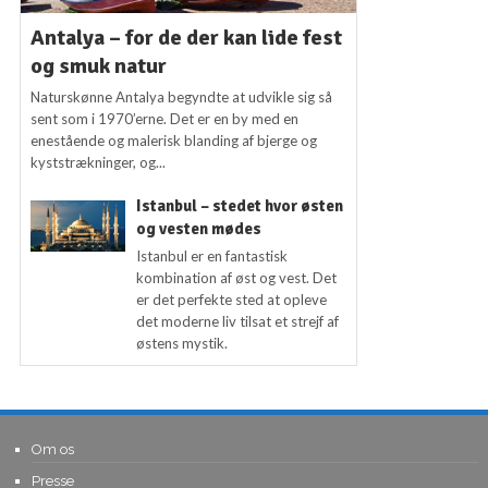
Antalya – for de der kan lide fest
og smuk natur
Naturskønne Antalya begyndte at udvikle sig så
sent som i 1970’erne. Det er en by med en
enestående og malerisk blanding af bjerge og
kyststrækninger, og...
Istanbul – stedet hvor østen
og vesten mødes
Istanbul er en fantastisk
kombination af øst og vest. Det
er det perfekte sted at opleve
det moderne liv tilsat et strejf af
østens mystik.
Om os
Presse