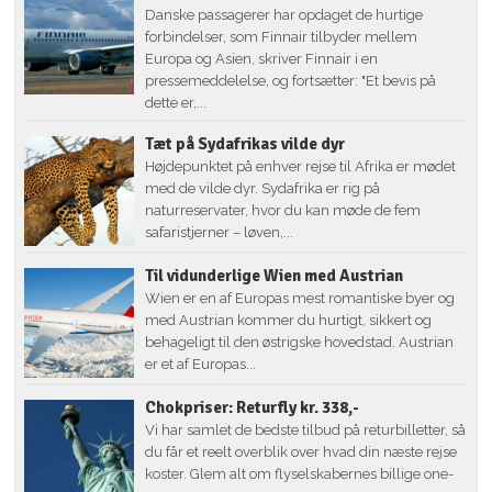
Danske passagerer har opdaget de hurtige
forbindelser, som Finnair tilbyder mellem
Europa og Asien, skriver Finnair i en
pressemeddelelse, og fortsætter: "Et bevis på
dette er,...
Tæt på Sydafrikas vilde dyr
Højdepunktet på enhver rejse til Afrika er mødet
med de vilde dyr. Sydafrika er rig på
naturreservater, hvor du kan møde de fem
safaristjerner – løven,...
Til vidunderlige Wien med Austrian
Wien er en af Europas mest romantiske byer og
med Austrian kommer du hurtigt, sikkert og
behageligt til den østrigske hovedstad. Austrian
er et af Europas...
Chokpriser: Returfly kr. 338,-
Vi har samlet de bedste tilbud på returbilletter, så
du får et reelt overblik over hvad din næste rejse
koster. Glem alt om flyselskabernes billige one-