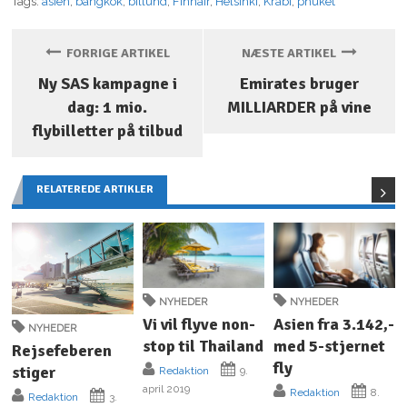
Tags:
asien
,
bangkok
,
billund
,
Finnair
,
Helsinki
,
Krabi
,
phuket
FORRIGE ARTIKEL
NÆSTE ARTIKEL
Ny SAS kampagne i
Emirates bruger
dag: 1 mio.
MILLIARDER på vine
flybilletter på tilbud
RELATEREDE ARTIKLER
NYHEDER
NYHEDER
Vi vil flyve non-
Asien fra 3.142,-
NYHEDER
stop til Thailand
med 5-stjernet
Rejsefeberen
fly
stiger
Redaktion
9.
april 2019
Redaktion
8.
Redaktion
3.