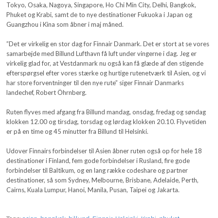
Tokyo, Osaka, Nagoya, Singapore, Ho Chi Min City, Delhi, Bangkok,
Phuket og Krabi, samt de to nye destinationer Fukuoka i Japan og
Guangzhou i Kina som åbner i maj måned.
”Det er virkelig en stor dag for Finnair Danmark. Det er stort at se vores
samarbejde med Billund Lufthavn få luft under vingerne i dag. Jeg er
virkelig glad for, at Vestdanmark nu også kan få glæde af den stigende
efterspørgsel efter vores stærke og hurtige rutenetværk til Asien, og vi
har store forventninger til den nye rute” siger Finnair Danmarks
landechef, Robert Öhrnberg.
Ruten flyves med afgang fra Billund mandag, onsdag, fredag og søndag
klokken 12.00 og tirsdag, torsdag og lørdag klokken 20.10. Flyvetiden
er på en time og 45 minutter fra Billund til Helsinki.
Udover Finnairs forbindelser til Asien åbner ruten også op for hele 18
destinationer i Finland, fem gode forbindelser i Rusland, fire gode
forbindelser til Baltikum, og en lang række codeshare og partner
destinationer, så som Sydney, Melbourne, Brisbane, Adelaide, Perth,
Cairns, Kuala Lumpur, Hanoi, Manila, Pusan, Taipei og Jakarta.