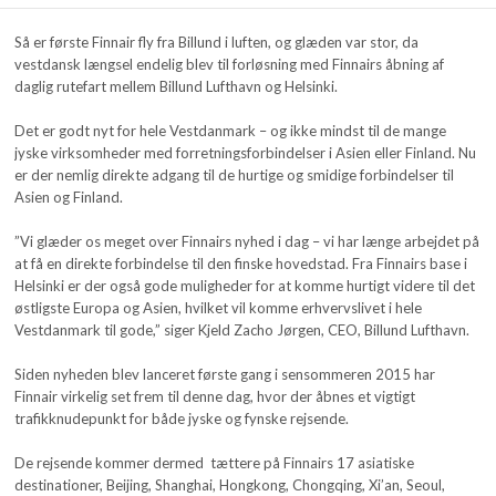
Så er første Finnair fly fra Billund i luften, og glæden var stor, da
vestdansk længsel endelig blev til forløsning med Finnairs åbning af
daglig rutefart mellem Billund Lufthavn og Helsinki.
Det er godt nyt for hele Vestdanmark – og ikke mindst til de mange
jyske virksomheder med forretningsforbindelser i Asien eller Finland. Nu
er der nemlig direkte adgang til de hurtige og smidige forbindelser til
Asien og Finland.
”Vi glæder os meget over Finnairs nyhed i dag – vi har længe arbejdet på
at få en direkte forbindelse til den finske hovedstad. Fra Finnairs base i
Helsinki er der også gode muligheder for at komme hurtigt videre til det
østligste Europa og Asien, hvilket vil komme erhvervslivet i hele
Vestdanmark til gode,” siger Kjeld Zacho Jørgen, CEO, Billund Lufthavn.
Siden nyheden blev lanceret første gang i sensommeren 2015 har
Finnair virkelig set frem til denne dag, hvor der åbnes et vigtigt
trafikknudepunkt for både jyske og fynske rejsende.
De rejsende kommer dermed tættere på Finnairs 17 asiatiske
destinationer, Beijing, Shanghai, Hongkong, Chongqing, Xi’an, Seoul,