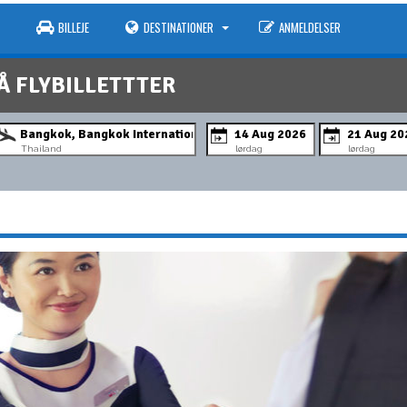
BILLEJE
DESTINATIONER
ANMELDELSER
Å FLYBILLETTTER
Thailand
lørdag
lørdag