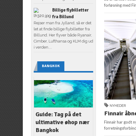
forløsning med Fin
Billige flybilletter
fra Billund
Rejser man fra Jylland, så er det
let at finde billige flybilletter fra
Billund. Her flyver både Ryanair,
Cimber, Lufthansa og KLM dig ud
i verden....
BANGKOK
NYHEDER
Finnair åbne
Guide: Tag på det
ultimative øhop nær
Finnair har godt n
forretningsforbinde
Bangkok