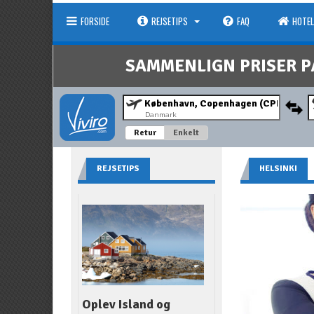
FORSIDE
REJSETIPS
FAQ
HOTEL
SAMMENLIGN PRISER P
Danmark
Retur
Enkelt
REJSETIPS
HELSINKI
Oplev Island og