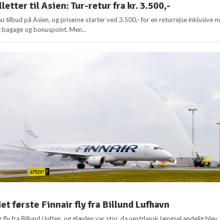
lletter til Asien: Tur-retur fra kr. 3.500,-
 nu tilbud på Asien, og priserne starter ved 3.500,- for en returrejse inklusive 
g bagage og bonuspoint. Men...
et første Finnair fly fra Billund Lufhavn
r fly fra Billund i luften, og glæden var stor, da vestdansk længsel endelig blev t