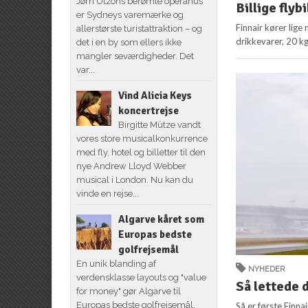
Jørn Utzons berømte operahus
Billige flybi
er Sydneys varemærke og
Finnair kører lige
allerstørste turistattraktion – og
drikkevarer, 20 k
det i en by som ellers ikke
mangler seværdigheder. Det
var...
Vind Alicia Keys
koncertrejse
Birgitte Mütze vandt
vores store musicalkonkurrence
med fly, hotel og billetter til den
nye Andrew Lloyd Webber
musical i London. Nu kan du
vinde en rejse...
Algarve kåret som
Europas bedste
golfrejsemål
En unik blanding af
NYHEDER
verdensklasse layouts og "value
Så lettede d
for money" gør Algarve til
Europas bedste golfrejsemål.
Så er første Finnai