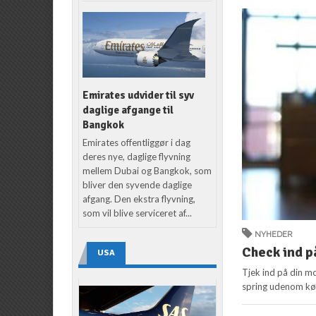
Emirates udvider til syv
daglige afgange til
Bangkok
Emirates offentliggør i dag
deres nye, daglige flyvning
mellem Dubai og Bangkok, som
bliver den syvende daglige
afgang. Den ekstra flyvning,
som vil blive serviceret af...
NYHEDER
Check ind p
USA
Tjek ind på din mo
spring udenom køen