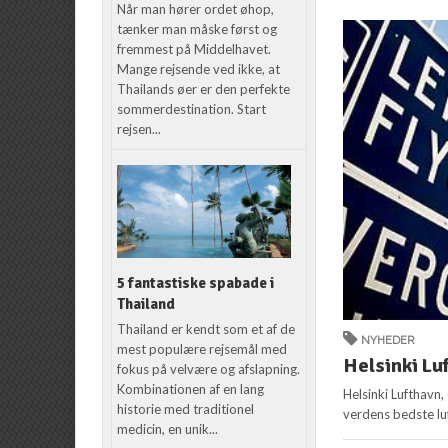
Når man hører ordet øhop,
tænker man måske først og
fremmest på Middelhavet.
Mange rejsende ved ikke, at
Thailands øer er den perfekte
sommerdestination. Start
rejsen...
5 fantastiske spabade i
Thailand
Thailand er kendt som et af de
NYHEDER
mest populære rejsemål med
Helsinki Lu
fokus på velvære og afslapning.
Kombinationen af en lang
Helsinki Lufthavn,
historie med traditionel
verdens bedste lu
medicin, en unik...