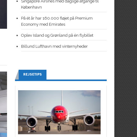
Singapore Airlines med daglige afgange til
København
På ét år har 160.000 fløjet på Premium
Economy med Emirates
Oplev Island og Grønland på én flybillet
Billund Lufthavn med vinternyheder
REJSETIPS