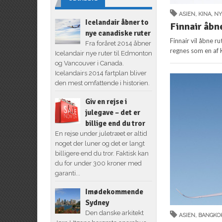
ASIEN
,
KINA
,
NY
Icelandair åbner to
Finnair åbn
nye canadiske ruter
Finnair vil åbne r
Fra foråret 2014 åbner
regnes som en af 
Icelandair nye ruter til Edmonton
og Vancouver i Canada.
Icelandairs 2014 fartplan bliver
den mest omfattende i historien.
Giv en rejse i
julegave – det er
billige end du tror
En rejse under juletræet er altid
noget der luner og det er langt
billigere end du tror. Faktisk kan
du for under 300 kroner med
garanti...
Imødekommende
Sydney
Den danske arkitekt
ASIEN
,
BANGKO