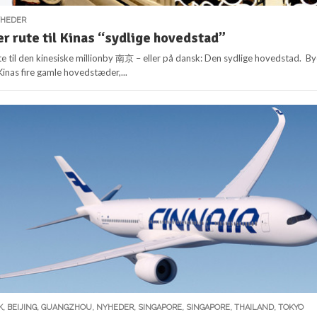
HEDER
er rute til Kinas “sydlige hovedstad”
ute til den kinesiske millionby 南京 – eller på dansk: Den sydlige hovedstad. B
Kinas fire gamle hovedstæder,...
K
,
BEIJING
,
GUANGZHOU
,
NYHEDER
,
SINGAPORE
,
SINGAPORE
,
THAILAND
,
TOKYO