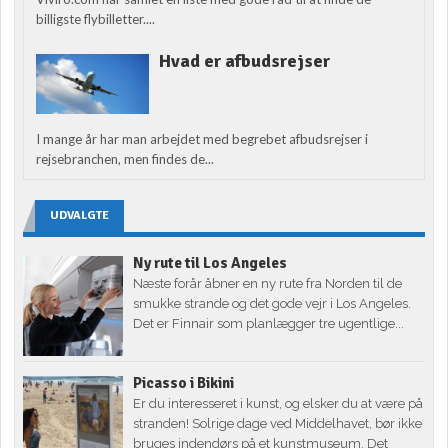
billigste flybilletter....
Hvad er afbudsrejser
I mange år har man arbejdet med begrebet afbudsrejser i
rejsebranchen, men findes de...
UDVALGTE
Ny rute til Los Angeles
Næste forår åbner en ny rute fra Norden til de
smukke strande og det gode vejr i Los Angeles.
Det er Finnair som planlægger tre ugentlige...
Picasso i Bikini
Er du interesseret i kunst, og elsker du at være på
stranden! Solrige dage ved Middelhavet, bør ikke
bruges indendørs på et kunstmuseum. Det