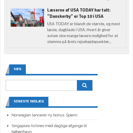
Læserne af USA TODAY har talt:
“Danskerby” er Top 10 i USA
USA TODAY er blandt de største, og mest
læste, dagblade i USA. Hvert år giver
avisen sine mange læsere mulighed for at
stemme på årets rejsehøjdepunkter...
SØG
SENESTE INDLÆG
Norwegian lancerer ny bonus: Spenn
Singapore Airlines med daglige afgange til
København