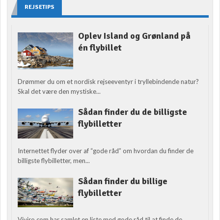
REJSETIPS
Oplev Island og Grønland på
én flybillet
Drømmer du om et nordisk rejseeventyr i tryllebindende natur?
Skal det være den mystiske...
Sådan finder du de billigste
flybilletter
Internettet flyder over af “gode råd” om hvordan du finder de
billigste flybilletter, men...
Sådan finder du billige
flybilletter
Viviro.com har samlet en liste med gode råd til at finde de