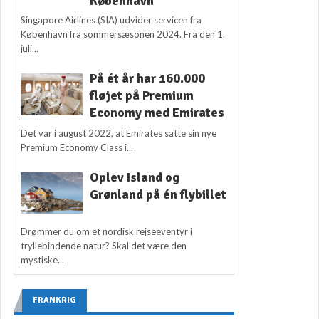
København
Singapore Airlines (SIA) udvider servicen fra
København fra sommersæsonen 2024. Fra den 1.
juli...
På ét år har 160.000
fløjet på Premium
Economy med Emirates
Det var i august 2022, at Emirates satte sin nye
Premium Economy Class i...
Oplev Island og
Grønland på én flybillet
Drømmer du om et nordisk rejseeventyr i
tryllebindende natur? Skal det være den
mystiske...
FRANKRIG