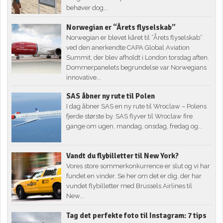
behøver dog...
Norwegian er “Årets flyselskab”
Norwegian er blevet kåret til ”Årets flyselskab”
ved den anerkendte CAPA Global Aviation
Summit, der blev afholdt i London torsdag aften.
Dommerpanelets begrundelse var Norwegians
innovative...
SAS åbner ny rute til Polen
I dag åbner SAS en ny rute til Wroclaw – Polens
fjerde største by. SAS flyver til Wroclaw fire
gange om ugen, mandag, onsdag, fredag og...
Vandt du flybilletter til New York?
Vores store sommerkonkurrence er slut og vi har
fundet en vinder. Se her om det er dig, der har
vundet flybilletter med Brussels Airlines til
New...
Tag det perfekte foto til Instagram: 7 tips