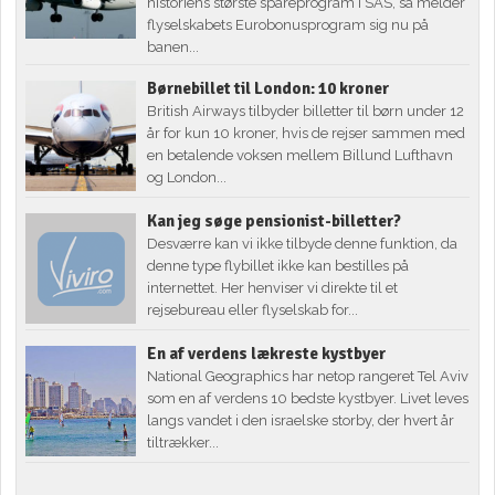
historiens største spareprogram i SAS, så melder
flyselskabets Eurobonusprogram sig nu på
banen...
Børnebillet til London: 10 kroner
British Airways tilbyder billetter til børn under 12
år for kun 10 kroner, hvis de rejser sammen med
en betalende voksen mellem Billund Lufthavn
og London...
Kan jeg søge pensionist-billetter?
Desværre kan vi ikke tilbyde denne funktion, da
denne type flybillet ikke kan bestilles på
internettet. Her henviser vi direkte til et
rejsebureau eller flyselskab for...
En af verdens lækreste kystbyer
National Geographics har netop rangeret Tel Aviv
som en af verdens 10 bedste kystbyer. Livet leves
langs vandet i den israelske storby, der hvert år
tiltrækker...