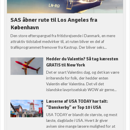
SAS åbner rute til Los Angeles fra
København
Den store efterspørgsel fra fritidsrejsende i Danmark, en mere
attraktiv tidstabel medvirker til, at ruten bliver en del af
trafikprogrammet fremover fra Kastrup. Der bliver seks...
Hedder du Valentin? Så tag kæresten
GRATIS til New York
Det er snart Valentins dag, og det kan være
irriterende for folk, der hedder enten
Valentin eller Valentina. Det vil det
islandske lavprisselskab WOW air gerne...
Læserne af USA TODAY har talt:
“Danskerby” er Top 10 i USA
USA TODAY er blandt de største, og mest
læste, dagblade i USA. Hvert år giver
avisen sine mange læsere mulighed for at