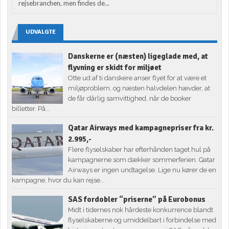
rejsebranchen, men findes de...
UDVALGTE
Danskerne er (næsten) ligeglade med, at
flyvning er skidt for miljøet
Otte ud af ti danskere anser flyet for at være et
miljøproblem, og næsten halvdelen hævder, at
de får dårlig samvittighed, når de booker
billetter. På...
Qatar Airways med kampagnepriser fra kr.
2.995,-
Flere flyselskaber har efterhånden taget hul på
kampagnerne som dækker sommerferien. Qatar
Airways er ingen undtagelse. Lige nu kører de en
kampagne, hvor du kan rejse...
SAS fordobler “priserne” på Eurobonus
Midt i tidernes nok hårdeste konkurrence blandt
flyselskaberne og umiddelbart i forbindelse med