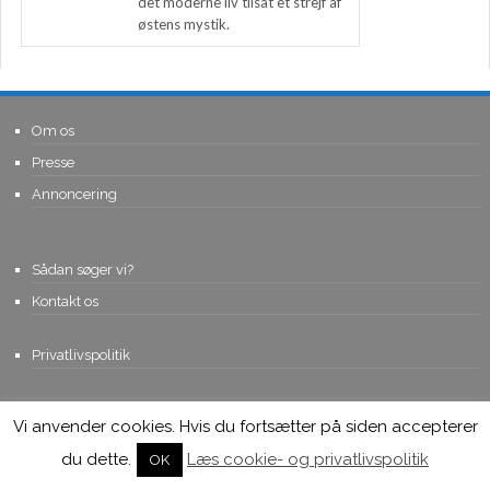
det moderne liv tilsat et strejf af
østens mystik.
Om os
Presse
Annoncering
Sådan søger vi?
Kontakt os
Privatlivspolitik
Vi anvender cookies. Hvis du fortsætter på siden accepterer
© Copyright 2015, Viviro.com ApS
- Alle rettigheder forbeholdes. Vi
tager forbehold for fejlagtige priser.
du dette.
Læs cookie- og privatlivspolitik
OK