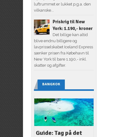
luftrummet er lukket p.g.a. den
vilkanske...
Priskrig til New
York: 1.190,- kroner
Det billige kan altid
blive endnu billigere og
lavprisselskabet Iceland Express
sænker prisen fra Købehavn til
New York til bare 1.190,- inkl.
skatter og afgifter.
BANGKOK
Guide: Tag på det