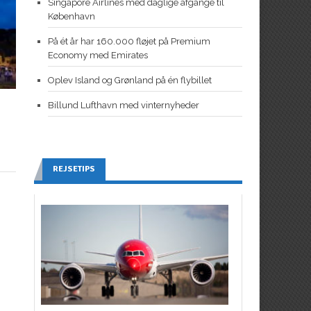
Singapore Airlines med daglige afgange til
København
På ét år har 160.000 fløjet på Premium
Economy med Emirates
Oplev Island og Grønland på én flybillet
Billund Lufthavn med vinternyheder
REJSETIPS