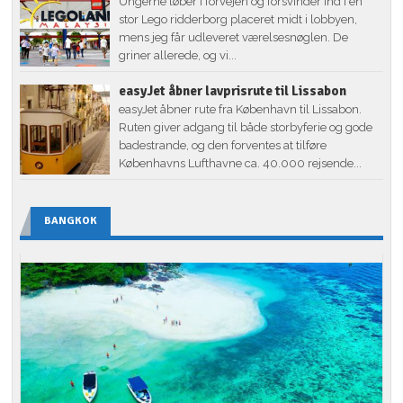
Ungerne løber i forvejen og forsvinder ind i en
stor Lego ridderborg placeret midt i lobbyen,
mens jeg får udleveret værelsesnøglen. De
griner allerede, og vi...
easyJet åbner lavprisrute til Lissabon
easyJet åbner rute fra København til Lissabon.
Ruten giver adgang til både storbyferie og gode
badestrande, og den forventes at tilføre
Københavns Lufthavne ca. 40.000 rejsende...
BANGKOK