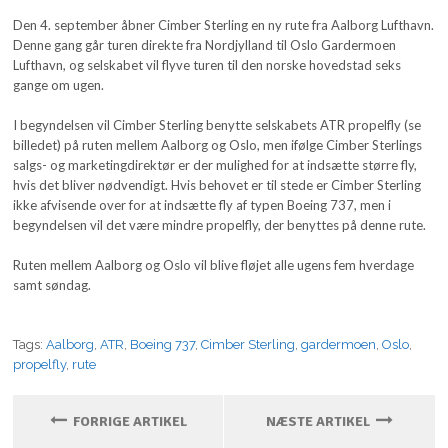
Den 4. september åbner Cimber Sterling en ny rute fra Aalborg Lufthavn.
Denne gang går turen direkte fra Nordjylland til Oslo Gardermoen
Lufthavn, og selskabet vil flyve turen til den norske hovedstad seks
gange om ugen.
I begyndelsen vil Cimber Sterling benytte selskabets ATR propelfly (se
billedet) på ruten mellem Aalborg og Oslo, men ifølge Cimber Sterlings
salgs- og marketingdirektør er der mulighed for at indsætte større fly,
hvis det bliver nødvendigt. Hvis behovet er til stede er Cimber Sterling
ikke afvisende over for at indsætte fly af typen Boeing 737, men i
begyndelsen vil det være mindre propelfly, der benyttes på denne rute.
Ruten mellem Aalborg og Oslo vil blive fløjet alle ugens fem hverdage
samt søndag.
Tags:
Aalborg
,
ATR
,
Boeing 737
,
Cimber Sterling
,
gardermoen
,
Oslo
,
propelfly
,
rute
FORRIGE ARTIKEL
NÆSTE ARTIKEL