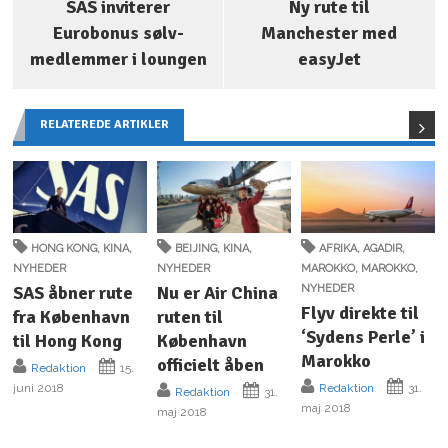
SAS inviterer
Ny rute til
Eurobonus sølv-
Manchester med
medlemmer i loungen
easyJet
RELATEREDE ARTIKLER
HONG KONG
,
KINA
,
BEIJING
,
KINA
,
AFRIKA
,
AGADIR
,
NYHEDER
NYHEDER
MAROKKO
,
MAROKKO
,
SAS åbner rute
Nu er Air China
NYHEDER
Flyv direkte til
fra København
ruten til
‘Sydens Perle’ i
til Hong Kong
København
Marokko
officielt åben
Redaktion
15.
juni 2018
Redaktion
31.
Redaktion
31.
maj 2018
maj 2018