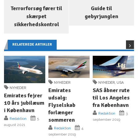
Terrorforsøg fører til
Guide til
skærpet
gebyrjunglen
sikkerhedskontrol
RELATEREDE ARTIKLER
NYHEDER
NYHEDER
,
USA
NYHEDER
Emirates
SAS åbner rute
Emirates fejrer
udsalg:
til Los Angeles
10 års jubilæum
Flyselskab
fra København
i København
forlænger
Redaktion
3.
sommeren
Redaktion
5.
september 2019
august 2021
Redaktion
4.
september 2019