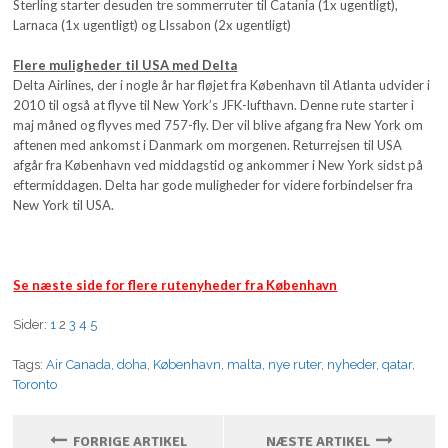
Sterling starter desuden tre sommerruter til Catania (1x ugentligt),
Larnaca (1x ugentligt) og LIssabon (2x ugentligt)
Flere muligheder til USA med Delta
Delta Airlines, der i nogle år har fløjet fra København til Atlanta udvider i
2010 til også at flyve til New York’s JFK-lufthavn. Denne rute starter i
maj måned og flyves med 757-fly. Der vil blive afgang fra New York om
aftenen med ankomst i Danmark om morgenen. Returrejsen til USA
afgår fra København ved middagstid og ankommer i New York sidst på
eftermiddagen. Delta har gode muligheder for videre forbindelser fra
New York til USA.
Se næste side for flere rutenyheder fra København
Sider:
1
2
3
4
5
Tags:
Air Canada
,
doha
,
København
,
malta
,
nye ruter
,
nyheder
,
qatar
,
Toronto
FORRIGE ARTIKEL
NÆSTE ARTIKEL