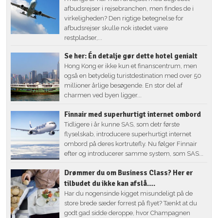
afbudsrejser i rejsebranchen, men findes de i
virkeligheden? Den rigtige betegnelse for
afbudsrejser skulle nok istedet være
restpladser,...
Se her: Én detalje gør dette hotel genialt
Hong Kong er ikke kun et finanscentrum, men
også en betydelig turistdestination med over 50
millioner årlige besøgende. En stor del af
charmen ved byen ligger...
Finnair med superhurtigt internet ombord
Tidligere i år kunne SAS, som detr første
flyselskab, introducere superhurtigt internet
ombord på deres kortrutefly. Nu følger Finnair
efter og introducerer samme system, som SAS...
Drømmer du om Business Class? Her er
tilbudet du ikke kan afslå….
Har du nogensinde kigget misundeligt på de
store brede sæder forrest på flyet? Tænkt at du
godt gad sidde deroppe, hvor Champagnen