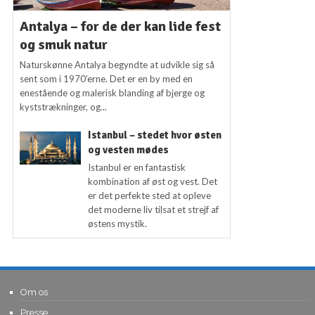
Antalya – for de der kan lide fest
og smuk natur
Naturskønne Antalya begyndte at udvikle sig så
sent som i 1970’erne. Det er en by med en
enestående og malerisk blanding af bjerge og
kyststrækninger, og...
Istanbul – stedet hvor østen
og vesten mødes
Istanbul er en fantastisk
kombination af øst og vest. Det
er det perfekte sted at opleve
det moderne liv tilsat et strejf af
østens mystik.
Om os
Presse