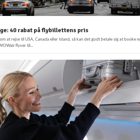
age: 40 rabat på flybillettens pris
 at rejse til USA, Canada eller Island, så kan det godt betale sig at booke n
OWair flyver til...