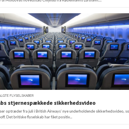
e til Moldovas hovedstad Chișinău fra Københavns Lufthavn....
LGTE FLYSELSKABER
abs stjernespækkede sikkerhedsvideo
sser optræder fra juli i British Airways’ nye underholdende sikkerhedsvideo, 
eoff. Det britiske flyselskab har fået positiv...