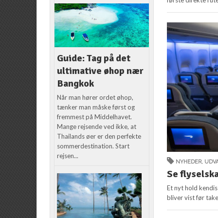
første direkte rut
Guide: Tag på det
ultimative øhop nær
Bangkok
Når man hører ordet øhop,
tænker man måske først og
fremmest på Middelhavet.
Mange rejsende ved ikke, at
Thailands øer er den perfekte
sommerdestination. Start
rejsen...
NYHEDER
,
UDVA
Se flyselsk
Et nyt hold kendi
bliver vist før tak