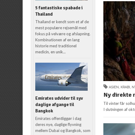
5 fantastiske spabade i
Thailand
Thailand er kendt som et af de
mest populære rejsemål med
fokus på velvære og afslapning.
Kombinationen af en lang
historie med traditionel
medicin, en unik...
ASIEN
,
KRABI
,
N
Ny direkte r
Emirates udvider til syv
Til vinter får sol
daglige afgange til
I slutningen af ok
Bangkok
Emirates offentliggør i dag
deres nye, daglige flyvning
mellem Dubai og Bangkok, som