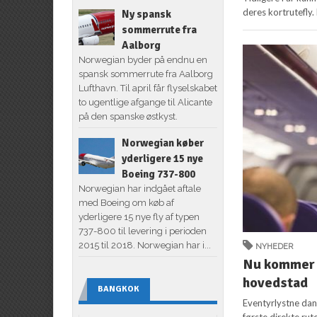
deres kortrutefly.
Ny spansk
sommerrute fra
Aalborg
Norwegian byder på endnu en
spansk sommerrute fra Aalborg
Lufthavn. Til april får flyselskabet
to ugentlige afgange til Alicante
på den spanske østkyst.
Norwegian køber
yderligere 15 nye
Boeing 737-800
Norwegian har indgået aftale
med Boeing om køb af
yderligere 15 nye fly af typen
737-800 til levering i perioden
2015 til 2018. Norwegian har i...
NYHEDER
Nu kommer S
hovedstad
BANGKOK
Eventyrlystne dan