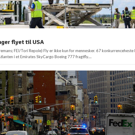
ger flyet til USA
aremans; FEI/Tori Repole) Fly er ikke kun for mennesker. 67 konkurrenceheste 
tlanten i et Emirates SkyCargo Boeing 777 fragtfly....