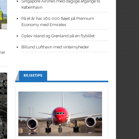
Singapore Airlines med daglige afgange til
København
På ét år har 160.000 fløjet på Premium
Economy med Emirates
Oplev Island og Grønland på én flybillet
Billund Lufthavn med vinternyheder
har
REJSETIPS