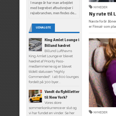
I mange år har man arbejdet
med begrebet afbudsrejser i
NYHEDER
Ny rute til
rejsebranchen, men findes de...
Næste forår åbner
er Finnair som pla
UDVALGTE
King Amlet Lounge i
Billund hædret
Billund Lufthavns
King Amlet Lounge er blevet
hædret af Priority Pass-
medlemmerne og er blevet
tildelt statussen "Highly
Commended". I alt 600 lounges
fordelt på 300 byer...
Vandt du flybilletter
til New York?
Vores store
sommerkonkurrence er slut og
NYHEDER
vi har fundet en vinder. Se her