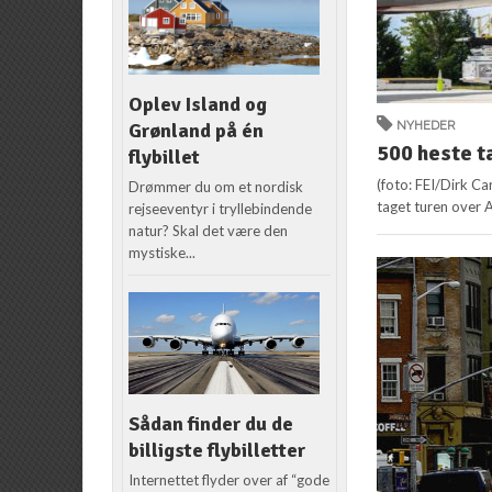
Oplev Island og
NYHEDER
Grønland på én
500 heste ta
flybillet
(foto: FEI/Dirk C
Drømmer du om et nordisk
taget turen over A
rejseeventyr i tryllebindende
natur? Skal det være den
mystiske...
Sådan finder du de
billigste flybilletter
Internettet flyder over af “gode