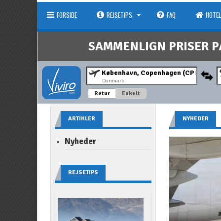
FORSIDE
REJSETIPS
FAQ
HOTEL
SAMMENLIGN PRISER P
Danmark
Retur
Enkelt
ARTIKLER
NYHEDER
Nyheder
REJSETIPS