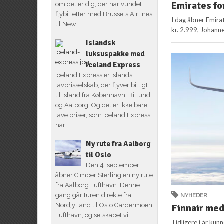
Emirates f
om det er dig, der har vundet
flybilletter med Brussels Airlines
I dag åbner Emira
til New...
kr. 2.999, Johanne
Islandsk
luksuspakke med
Iceland Express
Iceland Express er Islands
lavprisselskab, der flyver billigt
til Island fra København, Billund
og Aalborg. Og det er ikke bare
lave priser, som Iceland Express
har...
Ny rute fra Aalborg
til Oslo
Den 4. september
åbner Cimber Sterling en ny rute
fra Aalborg Lufthavn. Denne
gang går turen direkte fra
NYHEDER
Nordjylland til Oslo Gardermoen
Finnair med
Lufthavn, og selskabet vil...
Tidligere i år kun