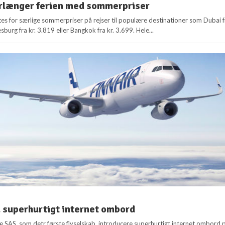
orlænger ferien med sommerpriser
tes for særlige sommerpriser på rejser til populære destinationer som Dubai f
sburg fra kr. 3.819 eller Bangkok fra kr. 3.699. Hele...
 superhurtigt internet ombord
ne SAS, som detr første flyselskab, introducere superhurtigt internet ombord 