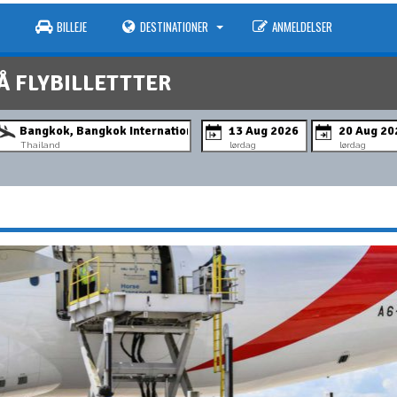
BILLEJE
DESTINATIONER
ANMELDELSER
Å FLYBILLETTTER
Thailand
lørdag
lørdag